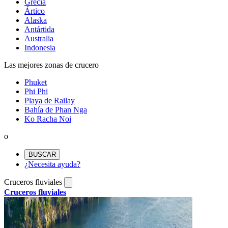
Grecia
Ártico
Alaska
Antártida
Australia
Indonesia
Las mejores zonas de crucero
Phuket
Phi Phi
Playa de Railay
Bahía de Phan Nga
Ko Racha Noi
o
BUSCAR
¿Necesita ayuda?
Cruceros fluviales
Cruceros fluviales