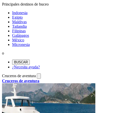
Principales destinos de buceo
Indonesia
Egipto
Maldivas
Tailandia
Filipinas
Galápagos
México
Micronesia
o
BUSCAR
¿Necesita ayuda?
Cruceros de aventura
Cruceros de aventura