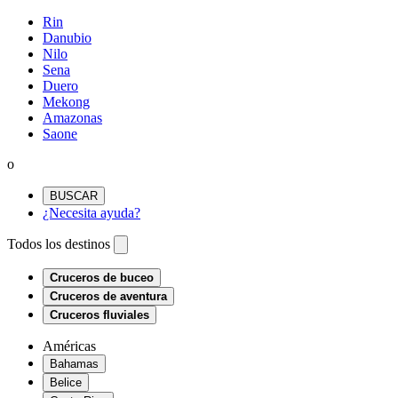
Rin
Danubio
Nilo
Sena
Duero
Mekong
Amazonas
Saone
o
BUSCAR
¿Necesita ayuda?
Todos los destinos
Cruceros de buceo
Cruceros de aventura
Cruceros fluviales
Américas
Bahamas
Belice