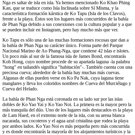
Nga es saltar de isla en isla. Ya hemos mencionado Ko Khao Phing
Kan, que se traduce como Isla Inclinada sobre Sí Misma, y la
característica formación kárstica de Ko Tapu (Isla de los Clavos),
frente a la playa. Éstos son los lugares más concurridos de la bahía
de Phan Nga debido a sus conexiones con la cultura popular y a que
se pueden incluir en Instagram, pero hay mucho más que ver.
Ko Tapu es sólo una de las muchas formaciones rocosas que dan a
la bahía de Phan Nga su carácter único. Forma parte del Parque
Nacional Marino de Ao Phang-Nga, que contiene 42 islas e islotes.
Un poco más al sur de la famosa isla de James Bond, encontrarás
Koh Hong, cuyo nombre procede de su apartada laguna -la palabra
"hong" en tailandés significa "habitación"-. También cuenta con una
preciosa cueva; alrededor de la bahía hay muchas más cuevas.
Algunas de ellas pueden verse en Ko Pa Nak, cuya laguna tiene
manglares y lleva los coloridos nombres de Cueva del Murciélago y
Cueva del Helado.
La bahía de Phan Nga está coronada en su lado sur por las islas
dobles de Ko Yao Yai y Ko Yao Noi. La primera es la mayor pero la
más tranquila del dúo. Uno de los lugares más destacados es la playa
de Lam Haed, en el extremo norte de la isla, con su arena blanca
nacarada, sus cocoteros y el agua azul cristalina que rodea la playa
por ambos lados. Ko Yao Noi es más pequeña pero más concurrida
y es donde encontrarás la mayoría de los alojamientos turísticos y la