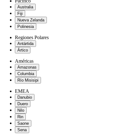
Pacífico
Australia
Fiji
Nueva Zelanda
Polinesia
Regiones Polares
Antártida
Ártico
Américas
Amazonas
Columbia
Río Misisipi
EMEA
Danubio
Duero
Nilo
Rin
Saone
Sena