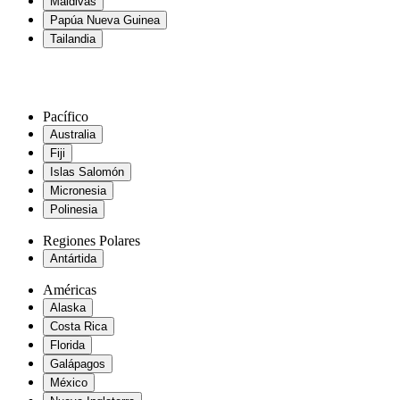
Maldivas
Papúa Nueva Guinea
Tailandia
Pacífico
Australia
Fiji
Islas Salomón
Micronesia
Polinesia
Regiones Polares
Antártida
Américas
Alaska
Costa Rica
Florida
Galápagos
México