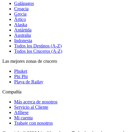
Galápagos
Croacia
Grecia
Ártico
Alaska
Antártida
Australia
Indonesia
Todos los Destinos (A-Z)
Todos los Cruceros (A-Z)
Las mejores zonas de crucero
Phuket
Phi Phi
Playa de Railay
Compañía
Más acerca de nosotros
Servicio al Cliente
Afíliese
Mi cuenta
Trabaje con nosotros