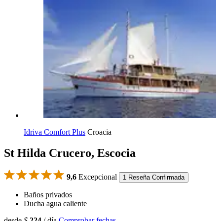
Idriva Comfort Plus
Croacia
St Hilda Crucero, Escocia
9,6
Excepcional
1 Reseña Confirmada
Baños privados
Ducha agua caliente
desde
$
224
/ día
Comprobar fechas