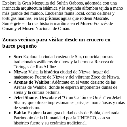
Explora la Gran Mezquita del Sultán Qaboos, adornada con una
intrincada arquitectura islámica y la segunda alfombra tejida a mano
más grande del mundo. Encuentra fauna local, como delfines y
tortugas marinas, en las prístinas aguas que rodean Mascate.
Sumérgete en la rica historia marítima en el Museo Francés de
Omán y el Museo Nacional de Omán.
Zonas vecinas para visitar desde un crucero en
barco pequeño
Sur:
Explora la ciudad costera de Sur, conocida por sus
tradicionales astilleros de dhow y la hermosa Reserva de
Tortugas de Ras Al Jinz.
Nizwa:
Visita la histórica ciudad de Nizwa, hogar del
majestuoso Fuerte de Nizwa y del vibrante Zoco de Nizwa.
Arenas de Wahiba:
Adéntrate en el vasto desierto de las
Arenas de Wahiba, donde te esperan imponentes dunas de
arena y la cultura beduina.
Jebel Shams
: Descubre el "Gran Cañón de Omán" en Jebel
Shams, que ofrece impresionantes paisajes montañosos y rutas
de senderismo.
Bahla:
Explora la antigua ciudad oasis de Bahla, declarada
Patrimonio de la Humanidad por la UNESCO, con su
histórico fuerte y su cerámica tradicional.