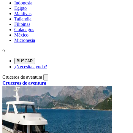
Indonesia
Egipto
Maldivas
Tailandia
Filipinas
Galápagos
México
Micronesia
o
BUSCAR
¿Necesita ayuda?
Cruceros de aventura
Cruceros de aventura