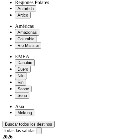
Regiones Polares
Antártida
Ártico
Américas
Amazonas
Columbia
Río Misisipi
EMEA
Danubio
Duero
Nilo
Rin
Saone
Sena
Asia
Mekong
Buscar todos los destinos
Todas las salidas
2026