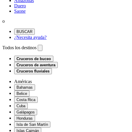
Amazonas
Duero
Saone
o
BUSCAR
¿Necesita ayuda?
Todos los destinos
Cruceros de buceo
Cruceros de aventura
Cruceros fluviales
Américas
Bahamas
Belice
Costa Rica
Cuba
Galápagos
Honduras
Isla de San Martín
Islas Caimán