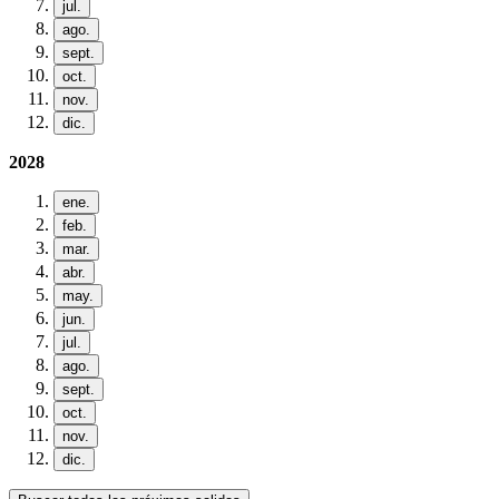
jul.
ago.
sept.
oct.
nov.
dic.
2028
ene.
feb.
mar.
abr.
may.
jun.
jul.
ago.
sept.
oct.
nov.
dic.