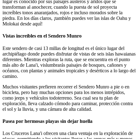
lugar es conocido por sus paisajes austeros y áridos que se
transforman al anochecer, cuando la puesta de sol proyecta
increíbles tonos anaranjados, rojos e incluso morados sobre la
piedra. En los días claros, ¡también puedes ver las islas de Oahu y
Molokai desde aquí!
Vistas increíbles en el Sendero Munro
Este sendero de casi 13 millas de longitud es el único lugar del
archipiélago donde puedes disfrutar de vistas de seis islas hawaianas
diferentes. Mientras exploras la ruta, que se encuentra en el punto
más alto de Lana'i, vislumbrarás paisajes de bosques, cañones y
océanos, con plantas y animales tropicales y desérticos a lo largo del
camino.
Muchos visitantes prefieren recorrer el Sendero Munro a pie o en
bicicleta, pero hay muchas opciones para los menos intrépidos,
como jeeps y vehículos todoterreno. Sea cual sea tu plan de
exploración, lleva calzado cómodo para caminar, protección contra
el sol y la lluvia, y una cámara de alta calidad.
Pasea por hermosas playas sin dejar huella
Los Cruceros Lana'i ofrecen una clara ventaja en la exploración de
playas, permitiendo a los visitantes llegar a las arenas más y menos