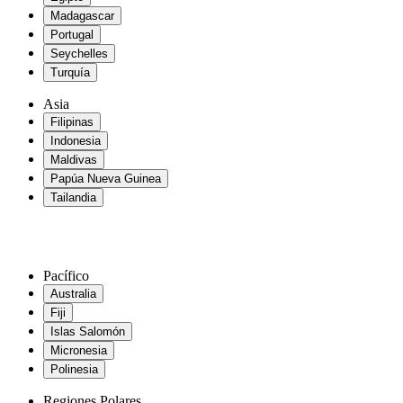
Madagascar
Portugal
Seychelles
Turquía
Asia
Filipinas
Indonesia
Maldivas
Papúa Nueva Guinea
Tailandia
Pacífico
Australia
Fiji
Islas Salomón
Micronesia
Polinesia
Regiones Polares