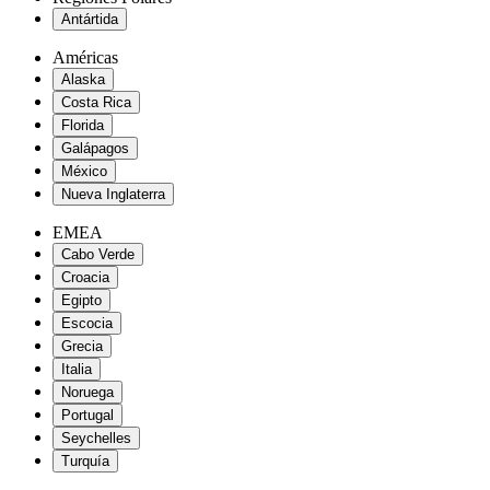
Antártida
Américas
Alaska
Costa Rica
Florida
Galápagos
México
Nueva Inglaterra
EMEA
Cabo Verde
Croacia
Egipto
Escocia
Grecia
Italia
Noruega
Portugal
Seychelles
Turquía