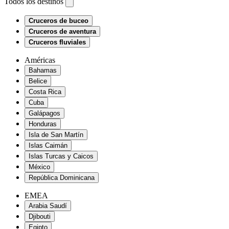
Todos los destinos
Cruceros de buceo
Cruceros de aventura
Cruceros fluviales
Américas
Bahamas
Belice
Costa Rica
Cuba
Galápagos
Honduras
Isla de San Martín
Islas Caimán
Islas Turcas y Caicos
México
República Dominicana
EMEA
Arabia Saudí
Djibouti
Egipto