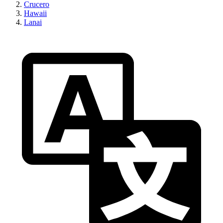
Crucero
Hawaii
Lanai