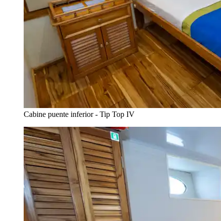
Cabine puente inferior - Tip Top IV