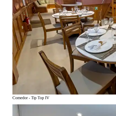
Comedor - Tip Top IV