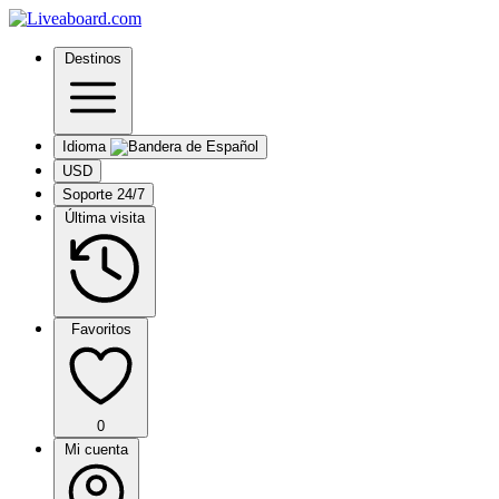
Destinos
Idioma
USD
Soporte 24/7
Última visita
Favoritos
0
Mi cuenta