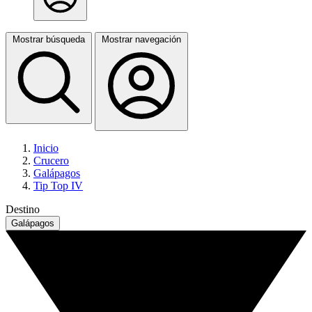
Mostrar búsqueda
Mostrar navegación
Inicio
Crucero
Galápagos
Tip Top IV
Destino
Galápagos