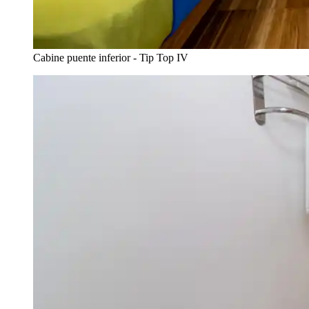
Cabine puente inferior - Tip Top IV