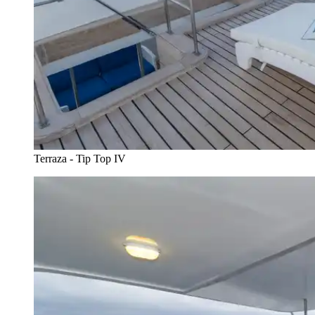
Terraza - Tip Top IV