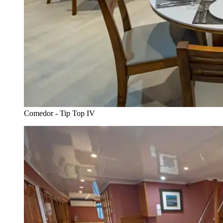
Comedor - Tip Top IV