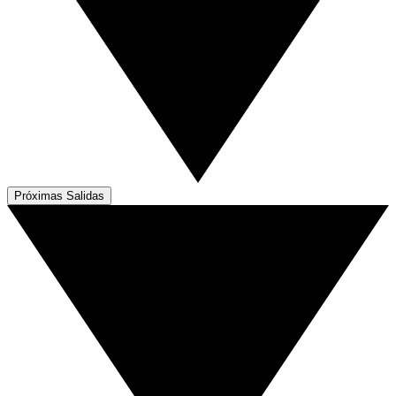
Próximas Salidas