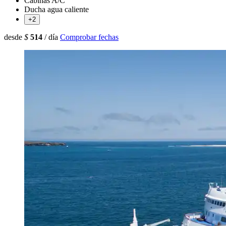
Cabinas A/C
Ducha agua caliente
+2
desde
$
514
/ día
Comprobar fechas