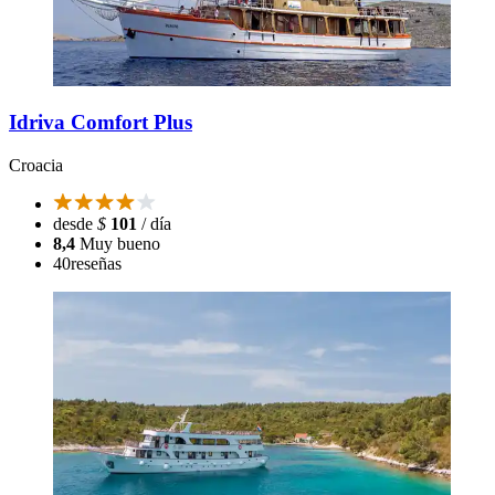
Idriva Comfort Plus
Croacia
desde
$
101
/ día
8,4
Muy bueno
40
reseñas