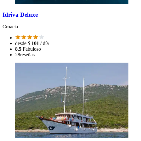
Idriva Deluxe
Croacia
desde
$
101
/ día
8,5
Fabuloso
28
reseñas