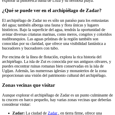
explorar la pintoresca bahía de Loza y su hermosa playa.
¿Qué se puede ver en el archipiélago de Zadar?
El archipiélago de Zadar no es sólo un paraíso para los entusiastas
del agua; también alberga una fauna y flora únicas y lugares
históricos. Bajo la superficie del agua, tendrás la oportunidad de
avistar diversas criaturas marinas, como meros, congrios y coloridos
nudibranquios. Las aguas prístinas de la región también son
conocidas por su claridad, que ofrece una visibilidad fantástica a
buceadores y buceadores con tubo.
Por encima de la línea de flotación, explora la rica historia del
archipiélago. La isla de Zut es conocida por sus antiguos olivares, y
puedes encontrar ruinas romanas bien conservadas en la isla de
Ugljan. Además, las numerosas iglesias y monasterios de la zona
proporcionan una visión del patrimonio cultural del archipiélago.
Zonas vecinas que visitar
Aunque explorar el archipiélago de Zadar es un punto culminante de
tu crucero en barco pequeño, hay varias zonas vecinas que deberías
considerar visitar:
Zadar:
La ciudad de
Zadar
, en tierra firme, ofrece una