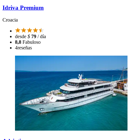
Idriva Premium
Croacia
desde
$
79
/ día
8,8
Fabuloso
4
reseñas