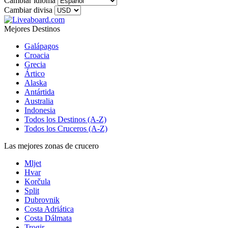
Cambiar idioma
Cambiar divisa
Mejores Destinos
Galápagos
Croacia
Grecia
Ártico
Alaska
Antártida
Australia
Indonesia
Todos los Destinos (A-Z)
Todos los Cruceros (A-Z)
Las mejores zonas de crucero
Mljet
Hvar
Korčula
Split
Dubrovnik
Costa Adriática
Costa Dálmata
Trogir