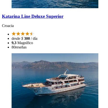
Katarina Line Deluxe Superior
Croacia
desde
$
300
/ día
9,3
Magnífico
80
reseñas