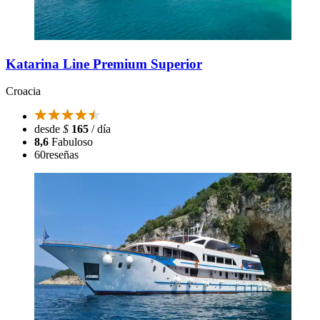
Katarina Line Premium Superior
Croacia
desde
$
165
/ día
8,6
Fabuloso
60
reseñas