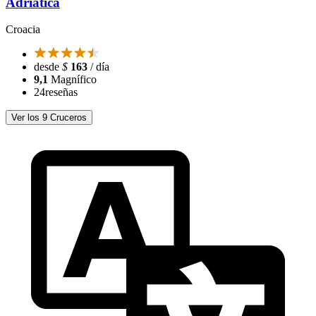
Adriatica
Croacia
desde
$
163
/ día
9,1
Magnífico
24
reseñas
Ver los 9 Cruceros