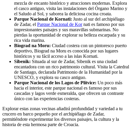
mezcla de encanto histórico y atracciones modernas. Explora
el casco antiguo, visita las instalaciones del Órgano Marino y
el Saludo al Sol, y saborea la deliciosa cocina croata.
Parque Nacional de Kornati:
Justo al sur del archipiélago
de Zadar, el
Parque Nacional de Kor
nati es famoso por sus
impresionantes paisajes y sus maravillas submarinas. No
pierdas la oportunidad de explorar su belleza escarpada y su
rica vida marina.
Biograd na Moru:
Ciudad costera con un pintoresco puerto
deportivo, Biograd na Moru es conocida por sus lugares
históricos y su fácil acceso a las islas Kornati.
Sibenik:
Situada al sur de Zadar, Sibenik es una ciudad
encantadora con un rico patrimonio cultural. Visita la Catedral
de Santiago, declarada Patrimonio de la Humanidad por la
UNESCO, y explora su casco antiguo.
Parque Nacional de los Lagos de Plitvice:
Un poco más
hacia el interior, este parque nacional es famoso por sus
cascadas y lagos verde esmeralda, que ofrecen un contraste
único con las experiencias costeras.
Explorar estas zonas vecinas añadirá profundidad y variedad a tu
crucero en barco pequeño por el archipiélago de Zadar,
permitiéndote experimentar los diversos paisajes, la cultura y la
historia de esta hermosa parte de Croacia.