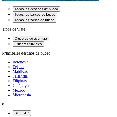
Todos los destinos de buceo
Todos los barcos de buceo
Todas las zonas de buceo
Tipos de viaje
Cruceros de aventura
Cruceros fluviales
Principales destinos de buceo
Indonesia
Egipto
Maldivas
Tailandia
Filipinas
Galápagos
México
Micronesia
o
BUSCAR