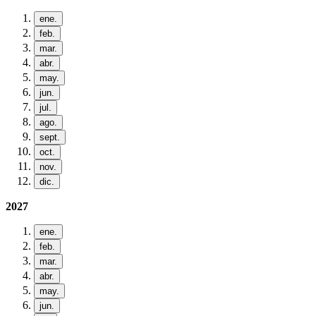
ene.
feb.
mar.
abr.
may.
jun.
jul.
ago.
sept.
oct.
nov.
dic.
2027
ene.
feb.
mar.
abr.
may.
jun.