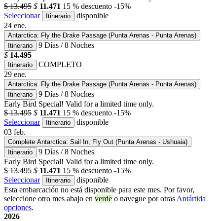
$ 13.495
$
11.471
15 % descuento
-15%
Seleccionar
disponible
Itinerario
24
ene.
Antarctica: Fly the Drake Passage (Punta Arenas - Punta Arenas)
9 Días / 8 Noches
Itinerario
$
14.495
COMPLETO
Itinerario
29
ene.
Antarctica: Fly the Drake Passage (Punta Arenas - Punta Arenas)
9 Días / 8 Noches
Itinerario
Early Bird Special! Valid for a limited time only.
$ 13.495
$
11.471
15 % descuento
-15%
Seleccionar
disponible
Itinerario
03
feb.
Complete Antarctica: Sail In, Fly Out (Punta Arenas - Ushuaia)
9 Días / 8 Noches
Itinerario
Early Bird Special! Valid for a limited time only.
$ 13.495
$
11.471
15 % descuento
-15%
Seleccionar
disponible
Itinerario
Esta embarcación no está disponible para este mes. Por favor,
seleccione otro mes abajo en
verde
o navegue por otras
Antártida
opciones
.
2026