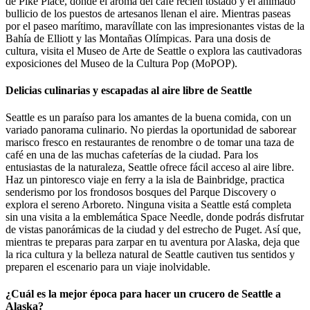
de Pike Place, donde el aroma del café recién tostado y el animado
bullicio de los puestos de artesanos llenan el aire. Mientras paseas
por el paseo marítimo, maravíllate con las impresionantes vistas de la
Bahía de Elliott y las Montañas Olímpicas. Para una dosis de
cultura, visita el Museo de Arte de Seattle o explora las cautivadoras
exposiciones del Museo de la Cultura Pop (MoPOP).
Delicias culinarias y escapadas al aire libre de Seattle
Seattle es un paraíso para los amantes de la buena comida, con un
variado panorama culinario. No pierdas la oportunidad de saborear
marisco fresco en restaurantes de renombre o de tomar una taza de
café en una de las muchas cafeterías de la ciudad. Para los
entusiastas de la naturaleza, Seattle ofrece fácil acceso al aire libre.
Haz un pintoresco viaje en ferry a la isla de Bainbridge, practica
senderismo por los frondosos bosques del Parque Discovery o
explora el sereno Arboreto. Ninguna visita a Seattle está completa
sin una visita a la emblemática Space Needle, donde podrás disfrutar
de vistas panorámicas de la ciudad y del estrecho de Puget. Así que,
mientras te preparas para zarpar en tu aventura por Alaska, deja que
la rica cultura y la belleza natural de Seattle cautiven tus sentidos y
preparen el escenario para un viaje inolvidable.
¿Cuál es la mejor época para hacer un crucero de Seattle a
Alaska?