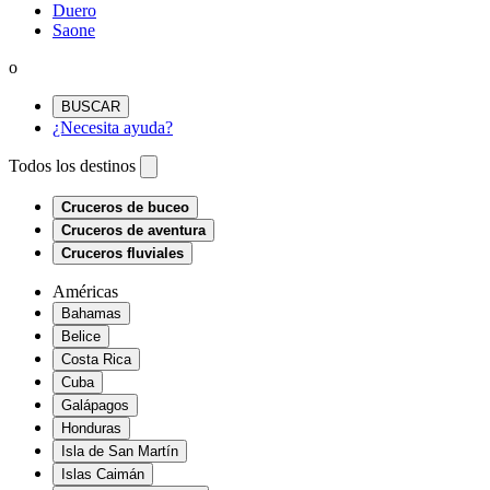
Duero
Saone
o
BUSCAR
¿Necesita ayuda?
Todos los destinos
Cruceros de buceo
Cruceros de aventura
Cruceros fluviales
Américas
Bahamas
Belice
Costa Rica
Cuba
Galápagos
Honduras
Isla de San Martín
Islas Caimán