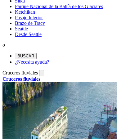
Sitka
Parque Nacional de la Bahía de los Glaciares
Ketchikan
Pasaje Interior
Brazo de Tracy
Seattle
Desde Seattle
o
BUSCAR
¿Necesita ayuda?
Cruceros fluviales
Cruceros fluviales