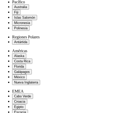
Pacífico
Australia
Fiji
Islas Salomón
Micronesia
Polinesia
Regiones Polares
Antártida
Américas
Alaska
Costa Rica
Florida
Galápagos
México
Nueva Inglaterra
EMEA
Cabo Verde
Croacia
Egipto
Escocia