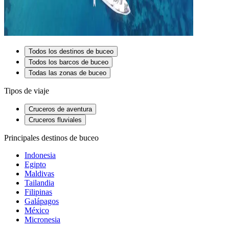
Todos los destinos de buceo
Todos los barcos de buceo
Todas las zonas de buceo
Tipos de viaje
Cruceros de aventura
Cruceros fluviales
Principales destinos de buceo
Indonesia
Egipto
Maldivas
Tailandia
Filipinas
Galápagos
México
Micronesia