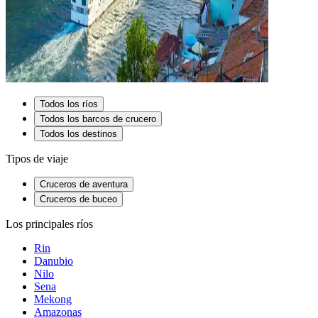
Todos los ríos
Todos los barcos de crucero
Todos los destinos
Tipos de viaje
Cruceros de aventura
Cruceros de buceo
Los principales ríos
Rin
Danubio
Nilo
Sena
Mekong
Amazonas