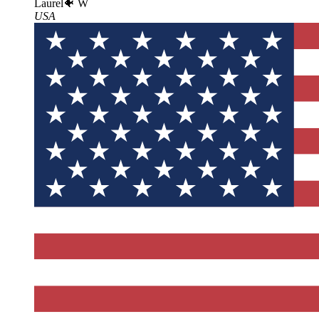
Laurel🐠 W
USA