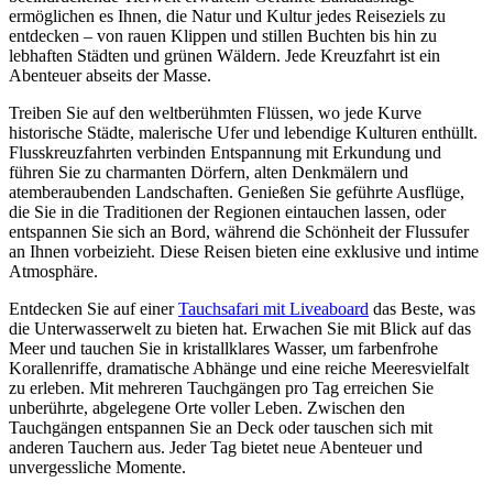
ermöglichen es Ihnen, die Natur und Kultur jedes Reiseziels zu
entdecken – von rauen Klippen und stillen Buchten bis hin zu
lebhaften Städten und grünen Wäldern. Jede Kreuzfahrt ist ein
Abenteuer abseits der Masse.
Treiben Sie auf den weltberühmten Flüssen, wo jede Kurve
historische Städte, malerische Ufer und lebendige Kulturen enthüllt.
Flusskreuzfahrten verbinden Entspannung mit Erkundung und
führen Sie zu charmanten Dörfern, alten Denkmälern und
atemberaubenden Landschaften. Genießen Sie geführte Ausflüge,
die Sie in die Traditionen der Regionen eintauchen lassen, oder
entspannen Sie sich an Bord, während die Schönheit der Flussufer
an Ihnen vorbeizieht. Diese Reisen bieten eine exklusive und intime
Atmosphäre.
Entdecken Sie auf einer
Tauchsafari mit Liveaboard
das Beste, was
die Unterwasserwelt zu bieten hat. Erwachen Sie mit Blick auf das
Meer und tauchen Sie in kristallklares Wasser, um farbenfrohe
Korallenriffe, dramatische Abhänge und eine reiche Meeresvielfalt
zu erleben. Mit mehreren Tauchgängen pro Tag erreichen Sie
unberührte, abgelegene Orte voller Leben. Zwischen den
Tauchgängen entspannen Sie an Deck oder tauschen sich mit
anderen Tauchern aus. Jeder Tag bietet neue Abenteuer und
unvergessliche Momente.