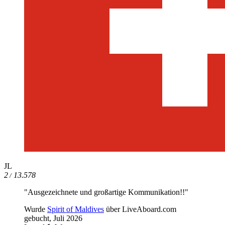
JL
2
13.578
/
"Ausgezeichnete und großartige Kommunikation!!"
Wurde
Spirit of Maldives
über LiveAboard.com
gebucht,
Juli 2026