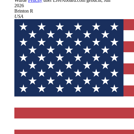
Wurde
Felicity
über LiveAboard.com gebucht,
Juli
2026
Brinton R
USA