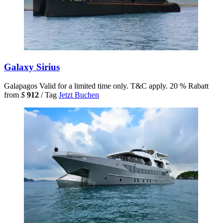
Galaxy Sirius
Galapagos
Valid for a limited time only. T&C apply.
20 % Rabatt
from
$
912
/ Tag
Jetzt Buchen