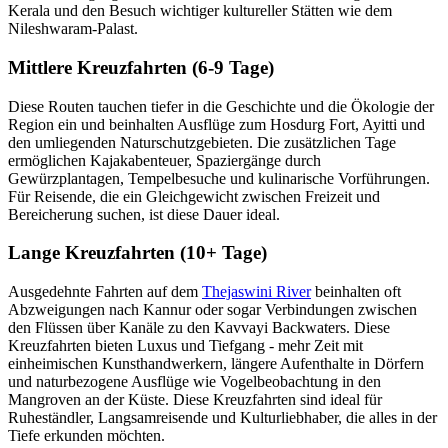
Kerala und den Besuch wichtiger kultureller Stätten wie dem
Nileshwaram-Palast.
Mittlere Kreuzfahrten (6-9 Tage)
Diese Routen tauchen tiefer in die Geschichte und die Ökologie der
Region ein und beinhalten Ausflüge zum Hosdurg Fort, Ayitti und
den umliegenden Naturschutzgebieten. Die zusätzlichen Tage
ermöglichen Kajakabenteuer, Spaziergänge durch
Gewürzplantagen, Tempelbesuche und kulinarische Vorführungen.
Für Reisende, die ein Gleichgewicht zwischen Freizeit und
Bereicherung suchen, ist diese Dauer ideal.
Lange Kreuzfahrten (10+ Tage)
Ausgedehnte Fahrten auf dem
Thejaswini River
beinhalten oft
Abzweigungen nach Kannur oder sogar Verbindungen zwischen
den Flüssen über Kanäle zu den Kavvayi Backwaters. Diese
Kreuzfahrten bieten Luxus und Tiefgang - mehr Zeit mit
einheimischen Kunsthandwerkern, längere Aufenthalte in Dörfern
und naturbezogene Ausflüge wie Vogelbeobachtung in den
Mangroven an der Küste. Diese Kreuzfahrten sind ideal für
Ruheständler, Langsamreisende und Kulturliebhaber, die alles in der
Tiefe erkunden möchten.