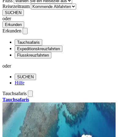
Fluss
Reisezeitraum
SUCHEN
oder
Erkunden
Erkunden
Tauchsafaris
Expeditionskreuzfahrten
Flusskreuzfahrten
oder
SUCHEN
Hilfe
Tauchsafaris
Tauchsafaris