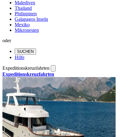
Malediven
Thailand
Philippinen
Galapagos Inseln
Mexiko
Mikronesien
oder
SUCHEN
Hilfe
Expeditionskreuzfahrten
Expeditionskreuzfahrten