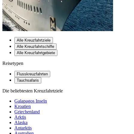
Alle Kreuzfahrtziele
Alle Kreuzfahrtschiffe
Alle Kreuzfahrtgebiete
Reisetypen
Flusskreuzfahrten
Tauchsafaris
Die beliebtesten Kreuzfahrtziele
Galapagos Inseln
Kroatien
Griechenland
Arktis
Alaska
Antarktis
Australien