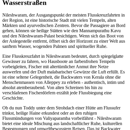
Wasserstraßen
Nileshwaram, der Ausgangspunkt der meisten Flusskreuzfahrten in
der Region, ist eine historische Stadt mit vielen Tempeln, alten
Märkten und ayurvedischen Zentren. Bevor die Passagiere an Bord
gehen, können sie heilige Stätten wie den Mannampurathu Kavu
und den Nileshwaram-Palast besichtigen. Wenn sich das Boot von
der Anlegestelle entfernt, öffnet sich der Horizont zu einer Welt aus
sanftem Wasser, wogenden Palmen und spiritueller Ruhe.
Eine Flusskreuzfahrt in Nileshwaram bedeutet, durch spiegelglatte
Gewässer zu fahren, wo Hausboote an farbenfrohen Tempeln
vorbeigleiten, Fischer mit altertümlicher Anmut ihre Netze
auswerfen und der Duft malabarischer Gewürze die Luft erfüllt. Es
ist eine seltene Gelegenheit, die Backwaters von Kerala ohne die
Menschenmassen von Alleppey zu erleben - authentisch, intim und
absolut atemberaubend. Von alten Schreinen bis hin zu
verschlafenen Fischerdörfern erzählt jede Flussbiegung eine
Geschichte.
Ob du nun Toddy unter dem Strohdach einer Hütte am Flussufer
trinkst, heilige Haine erkundest oder an den ruhigen
Flussmündungen von Valiyaparamba vorbeifährst - Nileshwaram
bietet eine ideale Mischung aus landschaftlicher Ruhe, kulturellen
Begegnungen und umweltbewusstem Reisen. Das ist Backwater