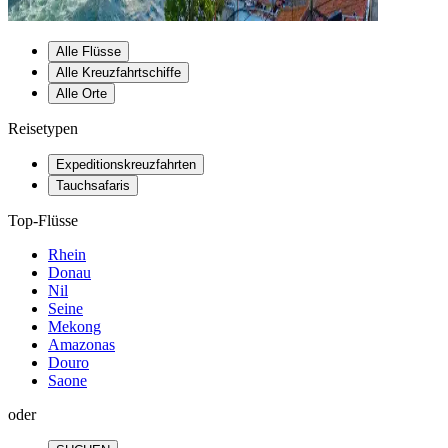
Alle Flüsse
Alle Kreuzfahrtschiffe
Alle Orte
Reisetypen
Expeditionskreuzfahrten
Tauchsafaris
Top-Flüsse
Rhein
Donau
Nil
Seine
Mekong
Amazonas
Douro
Saone
oder