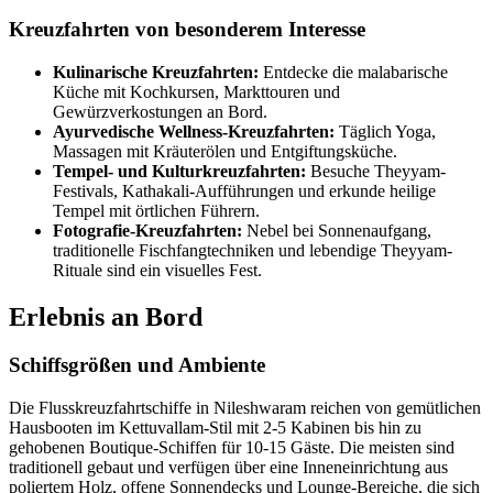
Kreuzfahrten von besonderem Interesse
Kulinarische Kreuzfahrten:
Entdecke die malabarische
Küche mit Kochkursen, Markttouren und
Gewürzverkostungen an Bord.
Ayurvedische Wellness-Kreuzfahrten:
Täglich Yoga,
Massagen mit Kräuterölen und Entgiftungsküche.
Tempel- und Kulturkreuzfahrten:
Besuche Theyyam-
Festivals, Kathakali-Aufführungen und erkunde heilige
Tempel mit örtlichen Führern.
Fotografie-Kreuzfahrten:
Nebel bei Sonnenaufgang,
traditionelle Fischfangtechniken und lebendige Theyyam-
Rituale sind ein visuelles Fest.
Erlebnis an Bord
Schiffsgrößen und Ambiente
Die Flusskreuzfahrtschiffe in Nileshwaram reichen von gemütlichen
Hausbooten im Kettuvallam-Stil mit 2-5 Kabinen bis hin zu
gehobenen Boutique-Schiffen für 10-15 Gäste. Die meisten sind
traditionell gebaut und verfügen über eine Inneneinrichtung aus
poliertem Holz, offene Sonnendecks und Lounge-Bereiche, die sich