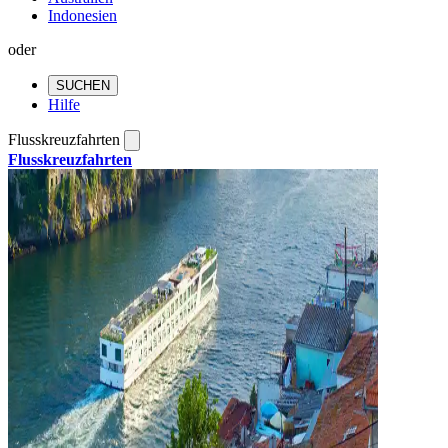
Indonesien
oder
SUCHEN
Hilfe
Flusskreuzfahrten
Flusskreuzfahrten