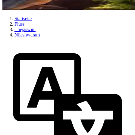
Startseite
Fluss
Thejaswini
Nileshwaram