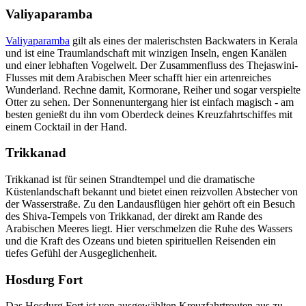
Valiyaparamba
Valiyaparamba
gilt als eines der malerischsten Backwaters in Kerala
und ist eine Traumlandschaft mit winzigen Inseln, engen Kanälen
und einer lebhaften Vogelwelt. Der Zusammenfluss des Thejaswini-
Flusses mit dem Arabischen Meer schafft hier ein artenreiches
Wunderland. Rechne damit, Kormorane, Reiher und sogar verspielte
Otter zu sehen. Der Sonnenuntergang hier ist einfach magisch - am
besten genießt du ihn vom Oberdeck deines Kreuzfahrtschiffes mit
einem Cocktail in der Hand.
Trikkanad
Trikkanad ist für seinen Strandtempel und die dramatische
Küstenlandschaft bekannt und bietet einen reizvollen Abstecher von
der Wasserstraße. Zu den Landausflügen hier gehört oft ein Besuch
des Shiva-Tempels von Trikkanad, der direkt am Rande des
Arabischen Meeres liegt. Hier verschmelzen die Ruhe des Wassers
und die Kraft des Ozeans und bieten spirituellen Reisenden ein
tiefes Gefühl der Ausgeglichenheit.
Hosdurg Fort
Das Hosdurg Fort ist von ausgewählten Kreuzfahrtrouten aus zu