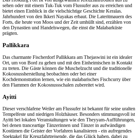
sehen oder mit einem Tuk-Tuk vom Flussufer aus zu erreichen und
bietet einen Einblick in die vielschichtige Geschichte Keralas.
Jahrhundert von den Ikkeri Nayakas erbaut. Die Lateritmauern des
Forts, die heute von Moos und der Zeit umhüllt sind, erzählen von
den Dynastien und Handelswegen, die einst die Malabarküste
prägten.
Pallikkara
Das charmante Fischerdorf Pallikkara am Thejaswini ist ein idealer
Ort, um von Bord zu gehen und mit den Einheimischen in Kontakt
zu treten. Die Gäste können die Muschelzucht und die traditionelle
Kokosnussherstellung beobachten oder bei einer
Kochdemonstration lernen, wie ein malabarisches Fischcurry über
den Flammen der Kokosnussschalen zubereitet wird.
Ayitti
Dieser verschlafene Weiler am Flussufer ist bekannt für seine uralten
Tempelfeste und niedrigen Holzhäuser. Besonders stimmungsvoll ist
Ayitti bei lokalen Veranstaltungen wie den Theyyam-Aufführungen,
bei denen tranceartige Tänzerinnen und Tänzer in aufwändigen
Kostümen die Geister der Vorfahren kanalisieren - ein aufregendes
Spektakel für Kreuzfahrtreisende, die das Glück haben, dabei zu