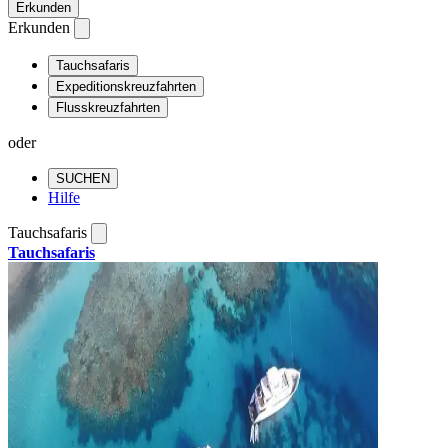
Erkunden
Erkunden
Tauchsafaris
Expeditionskreuzfahrten
Flusskreuzfahrten
oder
SUCHEN
Hilfe
Tauchsafaris
Tauchsafaris