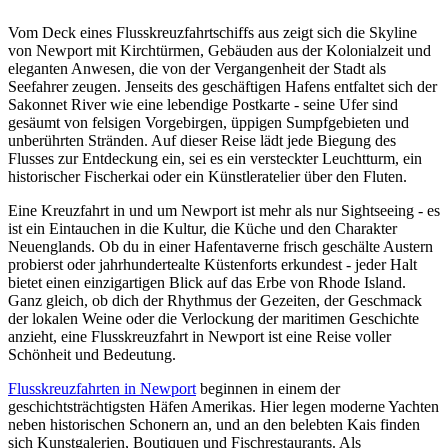
Vom Deck eines Flusskreuzfahrtschiffs aus zeigt sich die Skyline
von Newport mit Kirchtürmen, Gebäuden aus der Kolonialzeit und
eleganten Anwesen, die von der Vergangenheit der Stadt als
Seefahrer zeugen. Jenseits des geschäftigen Hafens entfaltet sich der
Sakonnet River wie eine lebendige Postkarte - seine Ufer sind
gesäumt von felsigen Vorgebirgen, üppigen Sumpfgebieten und
unberührten Stränden. Auf dieser Reise lädt jede Biegung des
Flusses zur Entdeckung ein, sei es ein versteckter Leuchtturm, ein
historischer Fischerkai oder ein Künstleratelier über den Fluten.
Eine Kreuzfahrt in und um Newport ist mehr als nur Sightseeing - es
ist ein Eintauchen in die Kultur, die Küche und den Charakter
Neuenglands. Ob du in einer Hafentaverne frisch geschälte Austern
probierst oder jahrhundertealte Küstenforts erkundest - jeder Halt
bietet einen einzigartigen Blick auf das Erbe von Rhode Island.
Ganz gleich, ob dich der Rhythmus der Gezeiten, der Geschmack
der lokalen Weine oder die Verlockung der maritimen Geschichte
anzieht, eine Flusskreuzfahrt in Newport ist eine Reise voller
Schönheit und Bedeutung.
Flusskreuzfahrten in Newport
beginnen in einem der
geschichtsträchtigsten Häfen Amerikas. Hier legen moderne Yachten
neben historischen Schonern an, und an den belebten Kais finden
sich Kunstgalerien, Boutiquen und Fischrestaurants. Als