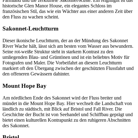
Farmland und die zerklüftete Sakonnet-Küste. Ein Highlight ist das
historische Glen Manor House, ein elegantes Schloss im
französischen Stil, das wie ein Wächter aus einer anderen Zeit über
den Fluss zu wachen scheint.
Sakonnet-Leuchtturm
Dieser ikonische Leuchtturm, der an der Mündung des Sakonnet
River Wache hält, lässt sich am besten vom Wasser aus bewundern.
Seine rot-weiße Struktur steht in starkem Kontrast zu den
umliegenden Blau- und Grüntönen und ist ein beliebtes Motiv für
Fotografen und Maler. Die Vorbeifahrt an diesem Leuchtturm
markiert oft den Übergang zwischen der geschützten Flussfahrt und
den offeneren Gewässern dahinter.
Mount Hope Bay
Am nördlichen Ende des Sakonnet wird der Fluss breiter und
mündet in die Mount Hope Bay. Hier wechselt die Landschaft von
ländlich zu städtisch, mit Blick auf Bristol und Fall River. Die
Geschichte der Bucht ist von Seehandel und Schiffbau geprägt und
bietet einen kulturellen Kontrapunkt zu den ruhigeren Abschnitten
des Sakonnet.
Bristol