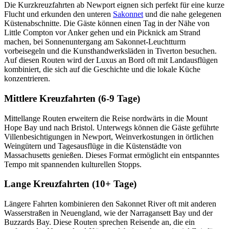
Die Kurzkreuzfahrten ab Newport eignen sich perfekt für eine kurze
Flucht und erkunden den unteren
Sakonnet
und die nahe gelegenen
Küstenabschnitte. Die Gäste können einen Tag in der Nähe von
Little Compton vor Anker gehen und ein Picknick am Strand
machen, bei Sonnenuntergang am Sakonnet-Leuchtturm
vorbeisegeln und die Kunsthandwerksläden in Tiverton besuchen.
Auf diesen Routen wird der Luxus an Bord oft mit Landausflügen
kombiniert, die sich auf die Geschichte und die lokale Küche
konzentrieren.
Mittlere Kreuzfahrten (6-9 Tage)
Mittellange Routen erweitern die Reise nordwärts in die Mount
Hope Bay und nach Bristol. Unterwegs können die Gäste geführte
Villenbesichtigungen in Newport, Weinverkostungen in örtlichen
Weingütern und Tagesausflüge in die Küstenstädte von
Massachusetts genießen. Dieses Format ermöglicht ein entspanntes
Tempo mit spannenden kulturellen Stopps.
Lange Kreuzfahrten (10+ Tage)
Längere Fahrten kombinieren den Sakonnet River oft mit anderen
Wasserstraßen in Neuengland, wie der Narragansett Bay und der
Buzzards Bay. Diese Routen sprechen Reisende an, die ein