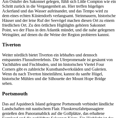
Am Ostufer des Sakonnet gelegen, fühlt sich Little Compton wie ein
Schritt zurück in die Vergangenheit an. Hier treffen hügeliges
Ackerland und das Wasser aufeinander, und das Tempo wird zu
dem eines echten Küstendorfs verlangsamt. Steinmauern, historische
Häuser und der leise Ruf der Seevögel machen diesen Ort zu einem
friedlichen Ort. Zu den örtlichen Highlights gehören Sakonnet
Point, wo der Fluss in den Atlantik mündet, und die nahe gelegenen
Weingüter, auf denen du die Weine der Region probieren kannst.
Tiverton
Weiter nördlich bietet Tiverton ein lebhaftes und dennoch
entspanntes Flussufererlebnis. Die Uferpromenade ist gesäumt von
Yachthäfen und Fischbuden, und im historischen Viertel Four
Corners gibt es zahlreiche Kunsthandwerksläden und Galerien.
Wenn du nach Tiverton hineinfährst, kannst du sanfte Hügel,
historische Mühlen und die Silhouette der Mount Hope Bridge
sehen.
Portsmouth
Das auf Aquidneck Island gelegene Portsmouth verbindet ländliche
Landschaften mit nautischem Flair. Flusskreuzfahrtpassagiere
genießen den Panoramablick auf die Golfplätze, das erhaltene