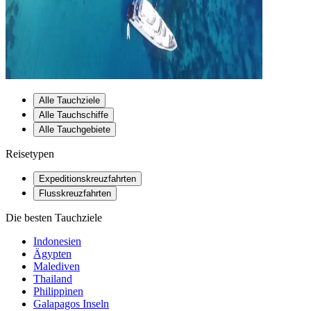
Alle Tauchziele
Alle Tauchschiffe
Alle Tauchgebiete
Reisetypen
Expeditionskreuzfahrten
Flusskreuzfahrten
Die besten Tauchziele
Indonesien
Ägypten
Malediven
Thailand
Philippinen
Galapagos Inseln