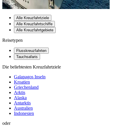
Alle Kreuzfahrtziele
Alle Kreuzfahrtschiffe
Alle Kreuzfahrtgebiete
Reisetypen
Flusskreuzfahrten
Tauchsafaris
Die beliebtesten Kreuzfahrtziele
Galapagos Inseln
Kroatien
Griechenland
Arktis
Alaska
Antarktis
Australien
Indonesien
oder