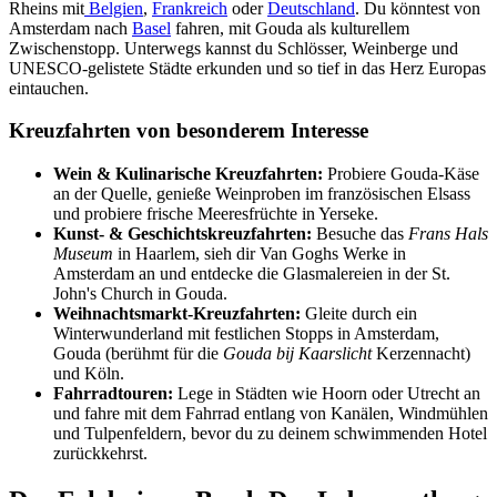
Rheins mit
Belgien
,
Frankreich
oder
Deutschland
. Du könntest von
Amsterdam nach
Basel
fahren, mit Gouda als kulturellem
Zwischenstopp. Unterwegs kannst du Schlösser, Weinberge und
UNESCO-gelistete Städte erkunden und so tief in das Herz Europas
eintauchen.
Kreuzfahrten von besonderem Interesse
Wein & Kulinarische Kreuzfahrten:
Probiere Gouda-Käse
an der Quelle, genieße Weinproben im französischen Elsass
und probiere frische Meeresfrüchte in Yerseke.
Kunst- & Geschichtskreuzfahrten:
Besuche das
Frans Hals
Museum
in Haarlem, sieh dir Van Goghs Werke in
Amsterdam an und entdecke die Glasmalereien in der St.
John's Church in Gouda.
Weihnachtsmarkt-Kreuzfahrten:
Gleite durch ein
Winterwunderland mit festlichen Stopps in Amsterdam,
Gouda (berühmt für die
Gouda bij Kaarslicht
Kerzennacht)
und Köln.
Fahrradtouren:
Lege in Städten wie Hoorn oder Utrecht an
und fahre mit dem Fahrrad entlang von Kanälen, Windmühlen
und Tulpenfeldern, bevor du zu deinem schwimmenden Hotel
zurückkehrst.