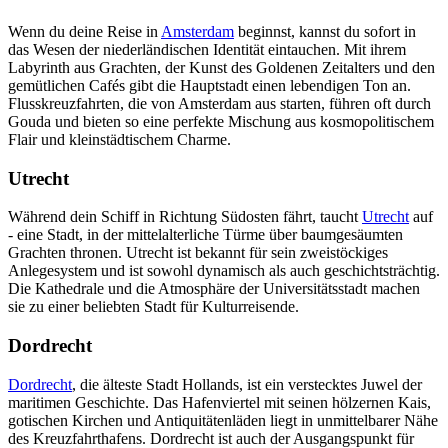
Wenn du deine Reise in
Amsterdam
beginnst, kannst du sofort in
das Wesen der niederländischen Identität eintauchen. Mit ihrem
Labyrinth aus Grachten, der Kunst des Goldenen Zeitalters und den
gemütlichen Cafés gibt die Hauptstadt einen lebendigen Ton an.
Flusskreuzfahrten, die von Amsterdam aus starten, führen oft durch
Gouda und bieten so eine perfekte Mischung aus kosmopolitischem
Flair und kleinstädtischem Charme.
Utrecht
Während dein Schiff in Richtung Südosten fährt, taucht
Utrecht
auf
- eine Stadt, in der mittelalterliche Türme über baumgesäumten
Grachten thronen. Utrecht ist bekannt für sein zweistöckiges
Anlegesystem und ist sowohl dynamisch als auch geschichtsträchtig.
Die Kathedrale und die Atmosphäre der Universitätsstadt machen
sie zu einer beliebten Stadt für Kulturreisende.
Dordrecht
Dordrecht
, die älteste Stadt Hollands, ist ein verstecktes Juwel der
maritimen Geschichte. Das Hafenviertel mit seinen hölzernen Kais,
gotischen Kirchen und Antiquitätenläden liegt in unmittelbarer Nähe
des Kreuzfahrthafens. Dordrecht ist auch der Ausgangspunkt für