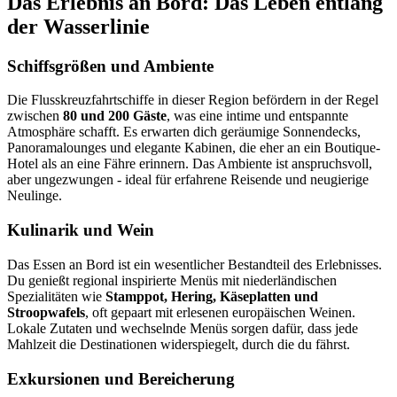
Das Erlebnis an Bord: Das Leben entlang
der Wasserlinie
Schiffsgrößen und Ambiente
Die Flusskreuzfahrtschiffe in dieser Region befördern in der Regel
zwischen
80 und 200 Gäste
, was eine intime und entspannte
Atmosphäre schafft. Es erwarten dich geräumige Sonnendecks,
Panoramalounges und elegante Kabinen, die eher an ein Boutique-
Hotel als an eine Fähre erinnern. Das Ambiente ist anspruchsvoll,
aber ungezwungen - ideal für erfahrene Reisende und neugierige
Neulinge.
Kulinarik und Wein
Das Essen an Bord ist ein wesentlicher Bestandteil des Erlebnisses.
Du genießt regional inspirierte Menüs mit niederländischen
Spezialitäten wie
Stamppot, Hering, Käseplatten und
Stroopwafels
, oft gepaart mit erlesenen europäischen Weinen.
Lokale Zutaten und wechselnde Menüs sorgen dafür, dass jede
Mahlzeit die Destinationen widerspiegelt, durch die du fährst.
Exkursionen und Bereicherung