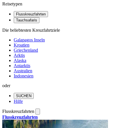
Reisetypen
Flusskreuzfahrten
Tauchsafaris
Die beliebtesten Kreuzfahrtziele
Galapagos Inseln
Kroatien
Griechenland
Arktis
Alaska
Antarktis
Australien
Indonesien
oder
SUCHEN
Hilfe
Flusskreuzfahrten
Flusskreuzfahrten