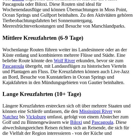
Pascagoula oder Biloxi. Diese Routen sind ideal für
Wochenendausflüge und können Übernachtungen in Moss Point,
Ocean Springs und Gulfport beinhalten. Zu den Aktivitäten gehören
Tierbeobachtungsfahrten bei Sonnenuntergang,
Meeresfrüchteverkostungen und Besuche von Marschlandparks.
Mittlere Kreuzfahrten (6-9 Tage)
Wochenlange Routen führen weiter ins Landesinnere oder an der
Küste entlang und kombinieren mehrere Flüsse und Städte. Eine
beliebte Route könnte den
Wolf River
erkunden, bevor sie zum
Pascagoula
übergeht, mit Landausflügen zu historischen Vierteln
und Plantagen am Fluss. Die Kreuzfahrten können auch Live-Jazz
an Bord, Besuche von Kunstateliers in Ocean Springs und
Kajakfahrten in den Mündungsgebieten von Gautier beinhalten.
Lange Kreuzfahrten (10+ Tage)
Längere Kreuzfahrten erstrecken sich oft über mehrere Staaten und
können eine Schleife umfassen, die den
Mississippi River
von
Natchez
bis
Vicksburg
umfasst, gefolgt von einem Abstecher zum
Golf und zu Binnengewässern wie
Biloxi
und
Pascagoula
. Diese
abwechslungsreichen Reisen richten sich an Reisende, die sich für
die Vielfalt der Region interessieren - von der Küche und