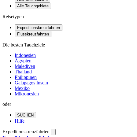
Alle Tauchgebiete
Reisetypen
Expeditionskreuzfahrten
Flusskreuzfahrten
Die besten Tauchziele
Indonesien
Ägypten
Malediven
Thailand
Philippinen
Galapagos Inseln
Mexiko
Mikronesien
oder
SUCHEN
Hilfe
Expeditionskreuzfahrten