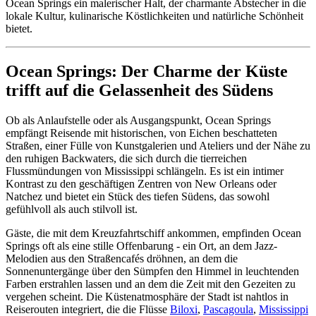
Ocean Springs ein malerischer Halt, der charmante Abstecher in die
lokale Kultur, kulinarische Köstlichkeiten und natürliche Schönheit
bietet.
Ocean Springs: Der Charme der Küste
trifft auf die Gelassenheit des Südens
Ob als Anlaufstelle oder als Ausgangspunkt, Ocean Springs
empfängt Reisende mit historischen, von Eichen beschatteten
Straßen, einer Fülle von Kunstgalerien und Ateliers und der Nähe zu
den ruhigen Backwaters, die sich durch die tierreichen
Flussmündungen von Mississippi schlängeln. Es ist ein intimer
Kontrast zu den geschäftigen Zentren von New Orleans oder
Natchez und bietet ein Stück des tiefen Südens, das sowohl
gefühlvoll als auch stilvoll ist.
Gäste, die mit dem Kreuzfahrtschiff ankommen, empfinden Ocean
Springs oft als eine stille Offenbarung - ein Ort, an dem Jazz-
Melodien aus den Straßencafés dröhnen, an dem die
Sonnenuntergänge über den Sümpfen den Himmel in leuchtenden
Farben erstrahlen lassen und an dem die Zeit mit den Gezeiten zu
vergehen scheint. Die Küstenatmosphäre der Stadt ist nahtlos in
Reiserouten integriert, die die Flüsse
Biloxi
,
Pascagoula
,
Mississippi