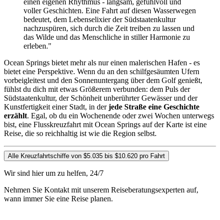
einen eigenen Rhythmus - langsam, gefühlvoll und
voller Geschichten. Eine Fahrt auf diesen Wasserwegen
bedeutet, dem Lebenselixier der Südstaatenkultur
nachzuspüren, sich durch die Zeit treiben zu lassen und
das Wilde und das Menschliche in stiller Harmonie zu
erleben."
Ocean Springs bietet mehr als nur einen malerischen Hafen - es
bietet eine Perspektive. Wenn du an den schilfgesäumten Ufern
vorbeigleitest und den Sonnenuntergang über dem Golf genießt,
fühlst du dich mit etwas Größerem verbunden: dem Puls der
Südstaatenkultur, der Schönheit unberührter Gewässer und der
Kunstfertigkeit einer Stadt, in der
jede Straße eine Geschichte
erzählt
. Egal, ob du ein Wochenende oder zwei Wochen unterwegs
bist, eine Flusskreuzfahrt mit Ocean Springs auf der Karte ist eine
Reise, die so reichhaltig ist wie die Region selbst.
Alle Kreuzfahrtschiffe von $5.035 bis $10.620 pro Fahrt
Wir sind hier um zu helfen, 24/7
Nehmen Sie Kontakt mit unserem Reiseberatungsexperten auf,
wann immer Sie eine Reise planen.