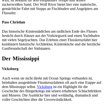
wird, ist bekannt für sein entspanntes Tempo und seinen
zuckerweißen Sand. Der Wolf River bietet hier eine malerische,
gemächliche Fahrt mit Stopps an Fischbuden und Angelpiers am
Flussufer.
Pass Christian
Das historische Küstenstädtchen am südlichen Ende des Flusses
besticht durch Häuser aus der Vorkriegszeit und einen Yachthafen
mit vielen Segelyachten. Das Erlebnis einer Flusskreuzfahrt hier
kombiniert historische Architektur, Küstenküche und die herzliche
Gastfreundschaft der Südstaaten.
Der Mississippi
Vicksburg
Auch wenn sie nicht direkt mit Ocean Springs verbunden ist,
beinhalten ausgedehnte Flusskreuzfahrten oft auch eine Etappe auf
dem Mississippi selbst.
Vicksburg
ist ein Highlight für die
Geschichte des Bürgerkriegs mit seinen erhaltenen Schlachtfeldern
und Museen. Die Ausblicke hier sind weitläufig, dramatisch und
voller Geschichten über die Unverwüstlichkeit.