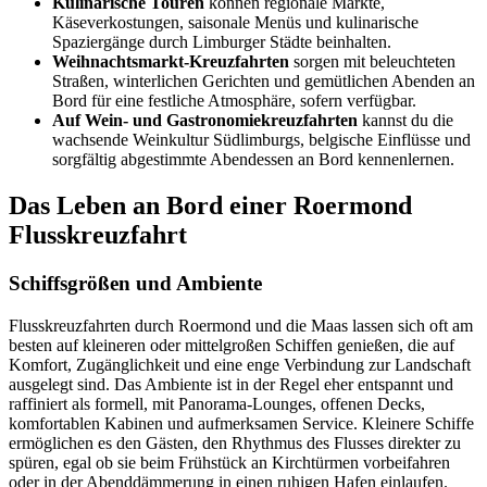
Kulinarische Touren
können regionale Märkte,
Käseverkostungen, saisonale Menüs und kulinarische
Spaziergänge durch Limburger Städte beinhalten.
Weihnachtsmarkt-Kreuzfahrten
sorgen mit beleuchteten
Straßen, winterlichen Gerichten und gemütlichen Abenden an
Bord für eine festliche Atmosphäre, sofern verfügbar.
Auf Wein- und Gastronomiekreuzfahrten
kannst du die
wachsende Weinkultur Südlimburgs, belgische Einflüsse und
sorgfältig abgestimmte Abendessen an Bord kennenlernen.
Das Leben an Bord einer Roermond
Flusskreuzfahrt
Schiffsgrößen und Ambiente
Flusskreuzfahrten durch Roermond und die Maas lassen sich oft am
besten auf kleineren oder mittelgroßen Schiffen genießen, die auf
Komfort, Zugänglichkeit und eine enge Verbindung zur Landschaft
ausgelegt sind. Das Ambiente ist in der Regel eher entspannt und
raffiniert als formell, mit Panorama-Lounges, offenen Decks,
komfortablen Kabinen und aufmerksamen Service. Kleinere Schiffe
ermöglichen es den Gästen, den Rhythmus des Flusses direkter zu
spüren, egal ob sie beim Frühstück an Kirchtürmen vorbeifahren
oder in der Abenddämmerung in einen ruhigen Hafen einlaufen.