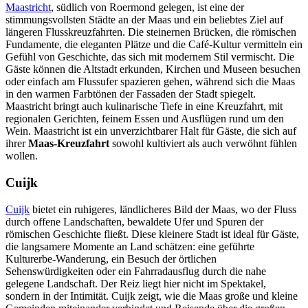
Maastricht
, südlich von Roermond gelegen, ist eine der
stimmungsvollsten Städte an der Maas und ein beliebtes Ziel auf
längeren Flusskreuzfahrten. Die steinernen Brücken, die römischen
Fundamente, die eleganten Plätze und die Café-Kultur vermitteln ein
Gefühl von Geschichte, das sich mit modernem Stil vermischt. Die
Gäste können die Altstadt erkunden, Kirchen und Museen besuchen
oder einfach am Flussufer spazieren gehen, während sich die Maas
in den warmen Farbtönen der Fassaden der Stadt spiegelt.
Maastricht bringt auch kulinarische Tiefe in eine Kreuzfahrt, mit
regionalen Gerichten, feinem Essen und Ausflügen rund um den
Wein. Maastricht ist ein unverzichtbarer Halt für Gäste, die sich auf
ihrer
Maas-Kreuzfahrt
sowohl kultiviert als auch verwöhnt fühlen
wollen.
Cuijk
Cuijk
bietet ein ruhigeres, ländlicheres Bild der Maas, wo der Fluss
durch offene Landschaften, bewaldete Ufer und Spuren der
römischen Geschichte fließt. Diese kleinere Stadt ist ideal für Gäste,
die langsamere Momente an Land schätzen: eine geführte
Kulturerbe-Wanderung, ein Besuch der örtlichen
Sehenswürdigkeiten oder ein Fahrradausflug durch die nahe
gelegene Landschaft. Der Reiz liegt hier nicht im Spektakel,
sondern in der Intimität. Cuijk zeigt, wie die Maas große und kleine