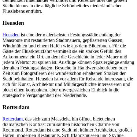
Gemeinden miteinander verbindet und Reisende über die großen
Städte hinaus in die alltägliche Schönheit des niederländischen
Flusslebens entführt.
Heusden
Heusden
ist eine der malerischsten Festungsstädte entlang der
Maasroute mit restaurierten Stadtmauern, gepflasterten Gassen,
Windmühlen und einem Hafen wie aus dem Bilderbuch. Für die
Gäste der Flusskreuzfahrt vermittelt sie ein starkes Gefühl des
Ankommens: ein Ort, an dem die Geschichte in jeder Mauer und
jedem Wehrtor zu spüren ist. Ausflüge können Spaziergänge entlang
der alten Festungsanlagen, Besuche in Handwerksbetrieben oder
Zeit zum Fotografieren der wunderschön erhaltenen Straßen der
Stadt beinhalten. Heusden ist vor allem für Reisende interessant, die
sich für Kunst, Architektur und Militärgeschichte interessieren und
bietet einen kompakten, aber unvergesslichen Einblick in die
strategische Vergangenheit der Niederlande.
Rotterdam
Rotterdam
, das sich zum Maasdelta hin öffnet, bietet einen
dramatischen Kontrast zum sanften historischen Charme von
Roermond. Rotterdam ist eine Stadt mit kühner Architektur, großen
Häfen, modernen Restaurants, Schifffahrtsmuseen und Skyline-