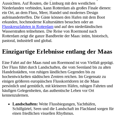
Aussichten. Auf Routen, die Limburg mit den westlichen
Niederlanden verbinden, kann Rotterdam als großes Finale dienen:
ein Ort, an dem Fluss, Meer, Handel und modernes Design
aufeinandertreffen. Die Gäste können den Hafen mit dem Boot
erkunden, hochmoderne Kulturstätten besuchen oder an
Flusskreuzfahrten in Rotterdam
und auf den niederländischen
Wasserstraßen teilnehmen. Die Reise von Roermond nach
Rotterdam zeigt die ganze Bandbreite der Maas: intim, historisch,
pastoral, industriell und global.
Einzigartige Erlebnisse entlang der Maas
Eine Fahrt auf der Maas rund um Roermond ist von Vielfalt geprägt.
Der Fluss führt durch Landschaften, die vom Seenland bis zu alten
Handelsstädten, von ruhigen ländlichen Gegenden bis zu
hochentwickelten städtischen Zentren reichen. Im Gegensatz zu
einigen größeren europäischen Flusskorridoren ist die Maas
persönlich und gemütlich, mit kleineren Häfen, ruhigen Fahrten und
häufigen Gelegenheiten, das authentische Leben vor Ort
kennenzulernen.
Landschaften:
Weite Flussbiegungen, Yachthäfen,
Schilfgürtel, Seen und die Landschaft im Flachland sorgen für
einen friedlichen visuellen Rhythmus.