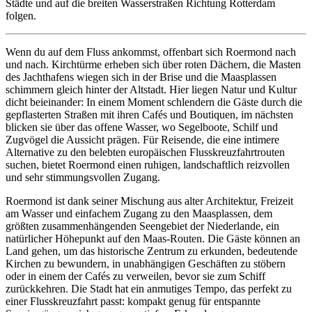
Städte und auf die breiten Wasserstraßen Richtung Rotterdam
folgen.
Wenn du auf dem Fluss ankommst, offenbart sich Roermond nach
und nach. Kirchtürme erheben sich über roten Dächern, die Masten
des Jachthafens wiegen sich in der Brise und die Maasplassen
schimmern gleich hinter der Altstadt. Hier liegen Natur und Kultur
dicht beieinander: In einem Moment schlendern die Gäste durch die
gepflasterten Straßen mit ihren Cafés und Boutiquen, im nächsten
blicken sie über das offene Wasser, wo Segelboote, Schilf und
Zugvögel die Aussicht prägen. Für Reisende, die eine intimere
Alternative zu den belebten europäischen Flusskreuzfahrtrouten
suchen, bietet Roermond einen ruhigen, landschaftlich reizvollen
und sehr stimmungsvollen Zugang.
Roermond ist dank seiner Mischung aus alter Architektur, Freizeit
am Wasser und einfachem Zugang zu den Maasplassen, dem
größten zusammenhängenden Seengebiet der Niederlande, ein
natürlicher Höhepunkt auf den Maas-Routen. Die Gäste können an
Land gehen, um das historische Zentrum zu erkunden, bedeutende
Kirchen zu bewundern, in unabhängigen Geschäften zu stöbern
oder in einem der Cafés zu verweilen, bevor sie zum Schiff
zurückkehren. Die Stadt hat ein anmutiges Tempo, das perfekt zu
einer Flusskreuzfahrt passt: kompakt genug für entspannte