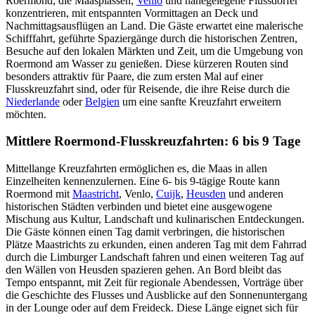
Roermond, die Maasplassen,
Venlo
und nahegelegene Flussdörfer
konzentrieren, mit entspannten Vormittagen an Deck und
Nachmittagsausflügen an Land. Die Gäste erwartet eine malerische
Schifffahrt, geführte Spaziergänge durch die historischen Zentren,
Besuche auf den lokalen Märkten und Zeit, um die Umgebung von
Roermond am Wasser zu genießen. Diese kürzeren Routen sind
besonders attraktiv für Paare, die zum ersten Mal auf einer
Flusskreuzfahrt sind, oder für Reisende, die ihre Reise durch die
Niederlande
oder
Belgien
um eine sanfte Kreuzfahrt erweitern
möchten.
Mittlere Roermond-Flusskreuzfahrten: 6 bis 9 Tage
Mittellange Kreuzfahrten ermöglichen es, die Maas in allen
Einzelheiten kennenzulernen. Eine 6- bis 9-tägige Route kann
Roermond mit
Maastricht
, Venlo,
Cuijk
,
Heusden
und anderen
historischen Städten verbinden und bietet eine ausgewogene
Mischung aus Kultur, Landschaft und kulinarischen Entdeckungen.
Die Gäste können einen Tag damit verbringen, die historischen
Plätze Maastrichts zu erkunden, einen anderen Tag mit dem Fahrrad
durch die Limburger Landschaft fahren und einen weiteren Tag auf
den Wällen von Heusden spazieren gehen. An Bord bleibt das
Tempo entspannt, mit Zeit für regionale Abendessen, Vorträge über
die Geschichte des Flusses und Ausblicke auf den Sonnenuntergang
in der Lounge oder auf dem Freideck. Diese Länge eignet sich für