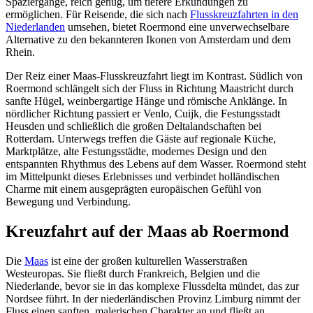
Spaziergänge, reich genug, um tiefere Erkundungen zu
ermöglichen. Für Reisende, die sich nach
Flusskreuzfahrten in den
Niederlanden
umsehen, bietet Roermond eine unverwechselbare
Alternative zu den bekannteren Ikonen von Amsterdam und dem
Rhein.
Der Reiz einer Maas-Flusskreuzfahrt liegt im Kontrast. Südlich von
Roermond schlängelt sich der Fluss in Richtung Maastricht durch
sanfte Hügel, weinbergartige Hänge und römische Anklänge. In
nördlicher Richtung passiert er Venlo, Cuijk, die Festungsstadt
Heusden und schließlich die großen Deltalandschaften bei
Rotterdam. Unterwegs treffen die Gäste auf regionale Küche,
Marktplätze, alte Festungsstädte, modernes Design und den
entspannten Rhythmus des Lebens auf dem Wasser. Roermond steht
im Mittelpunkt dieses Erlebnisses und verbindet holländischen
Charme mit einem ausgeprägten europäischen Gefühl von
Bewegung und Verbindung.
Kreuzfahrt auf der Maas ab Roermond
Die
Maas
ist eine der großen kulturellen Wasserstraßen
Westeuropas. Sie fließt durch Frankreich, Belgien und die
Niederlande, bevor sie in das komplexe Flussdelta mündet, das zur
Nordsee führt. In der niederländischen Provinz Limburg nimmt der
Fluss einen sanften, malerischen Charakter an und fließt an