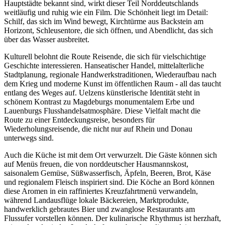
Hauptstädte bekannt sind, wirkt dieser Teil Norddeutschlands
weitläufig und ruhig wie ein Film. Die Schönheit liegt im Detail:
Schilf, das sich im Wind bewegt, Kirchtürme aus Backstein am
Horizont, Schleusentore, die sich öffnen, und Abendlicht, das sich
über das Wasser ausbreitet.
Kulturell belohnt die Route Reisende, die sich für vielschichtige
Geschichte interessieren. Hanseatischer Handel, mittelalterliche
Stadtplanung, regionale Handwerkstraditionen, Wiederaufbau nach
dem Krieg und moderne Kunst im öffentlichen Raum - all das taucht
entlang des Weges auf. Uelzens künstlerische Identität steht in
schönem Kontrast zu Magdeburgs monumentalem Erbe und
Lauenburgs Flusshandelsatmosphäre. Diese Vielfalt macht die
Route zu einer Entdeckungsreise, besonders für
Wiederholungsreisende, die nicht nur auf Rhein und Donau
unterwegs sind.
Auch die Küche ist mit dem Ort verwurzelt. Die Gäste können sich
auf Menüs freuen, die von norddeutscher Hausmannskost,
saisonalem Gemüse, Süßwasserfisch, Äpfeln, Beeren, Brot, Käse
und regionalem Fleisch inspiriert sind. Die Köche an Bord können
diese Aromen in ein raffiniertes Kreuzfahrtmenü verwandeln,
während Landausflüge lokale Bäckereien, Marktprodukte,
handwerklich gebrautes Bier und zwanglose Restaurants am
Flussufer vorstellen können. Der kulinarische Rhythmus ist herzhaft,