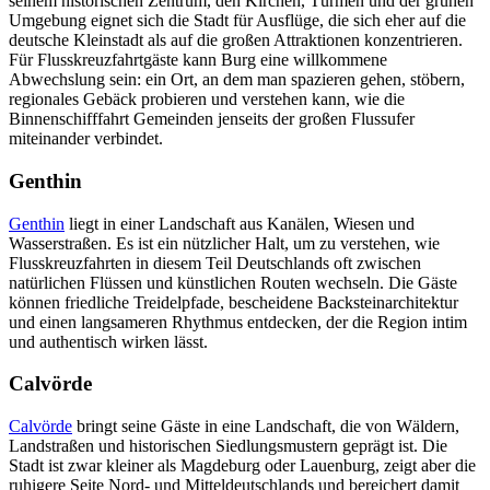
seinem historischen Zentrum, den Kirchen, Türmen und der grünen
Umgebung eignet sich die Stadt für Ausflüge, die sich eher auf die
deutsche Kleinstadt als auf die großen Attraktionen konzentrieren.
Für Flusskreuzfahrtgäste kann Burg eine willkommene
Abwechslung sein: ein Ort, an dem man spazieren gehen, stöbern,
regionales Gebäck probieren und verstehen kann, wie die
Binnenschifffahrt Gemeinden jenseits der großen Flussufer
miteinander verbindet.
Genthin
Genthin
liegt in einer Landschaft aus Kanälen, Wiesen und
Wasserstraßen. Es ist ein nützlicher Halt, um zu verstehen, wie
Flusskreuzfahrten in diesem Teil Deutschlands oft zwischen
natürlichen Flüssen und künstlichen Routen wechseln. Die Gäste
können friedliche Treidelpfade, bescheidene Backsteinarchitektur
und einen langsameren Rhythmus entdecken, der die Region intim
und authentisch wirken lässt.
Calvörde
Calvörde
bringt seine Gäste in eine Landschaft, die von Wäldern,
Landstraßen und historischen Siedlungsmustern geprägt ist. Die
Stadt ist zwar kleiner als Magdeburg oder Lauenburg, zeigt aber die
ruhigere Seite Nord- und Mitteldeutschlands und bereichert damit