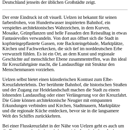
Deutschland jenseits der üblichen Großstädte zeigt.
Der erste Eindruck ist oft visuell. Uelzen ist bekannt für seinen
farbenfrohen, von Hundertwasser inspirierten Bahnhof, ein
verspieltes architektonisches Wahrzeichen, in dem Kurven,
Mosaike, Grünpflanzen und helle Fassaden den Reisealltag in etwas
Fantasievolles verwandeln. Von dort aus öffnet sich die Stadt in
kopfsteingepflasterte Gassen, rote Backsteingebäude, Marktplätze,
Kirchen und Fachwerkecken, die sich tief im norddeutschen Erbe
verwurzelt fühlen. Es ist ein Ort, an dem Kunst und regionale
Geschichte auf menschlicher Ebene zusammentreffen, was ihn ideal
für Kreuzfahrtgäste macht, die Landausflüge mit Struktur den
Menschenmassen vorziehen.
Uelzen selbst bietet einen künstlerischen Kontrast zum Elbe-
Kreuzfahrterlebnis. Der berühmte Bahnhof, die historischen Straßen
und der Zugang zur Heidelandschaft machen die Stadt zu einem
lohnenden Landausflug oder einer Verlängerung vor der Kreuzfahrt.
Die Gäste können architektonische Neugier mit entspannten
Erkundungen verbinden und Kirchen, Stadtmauern, Marktplätze
und die regionale Küche entdecken, bevor sie in die langsamere
Welt des Schiffes zurückkehren.
Bei einer Flusskreuzfahrt in der Nähe von Uelzen geht es auch um