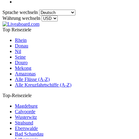
Sprache wechseln
Währung wechseln
Top Reiseziele
Rhein
Donau
Nil
Seine
Douro
Mekong
Amazonas
Alle Flüsse (A-Z)
Alle Kreuzfahrtschiffe (A-Z)
Top-Reiseziele
Magdeburg
Calvoorde
Wusterwitz
Stralsund
Eberswalde
Bad Schandau