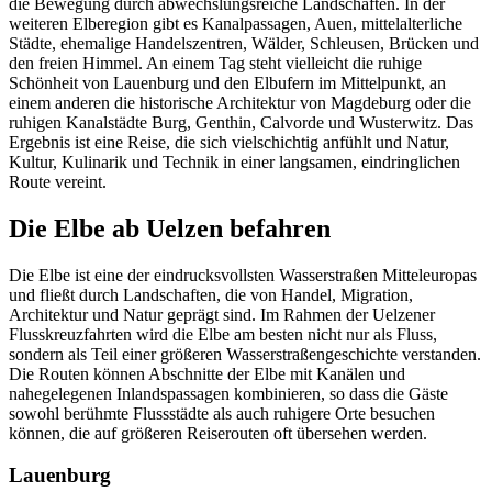
die Bewegung durch abwechslungsreiche Landschaften. In der
weiteren Elberegion gibt es Kanalpassagen, Auen, mittelalterliche
Städte, ehemalige Handelszentren, Wälder, Schleusen, Brücken und
den freien Himmel. An einem Tag steht vielleicht die ruhige
Schönheit von Lauenburg und den Elbufern im Mittelpunkt, an
einem anderen die historische Architektur von Magdeburg oder die
ruhigen Kanalstädte Burg, Genthin, Calvorde und Wusterwitz. Das
Ergebnis ist eine Reise, die sich vielschichtig anfühlt und Natur,
Kultur, Kulinarik und Technik in einer langsamen, eindringlichen
Route vereint.
Die Elbe ab Uelzen befahren
Die Elbe ist eine der eindrucksvollsten Wasserstraßen Mitteleuropas
und fließt durch Landschaften, die von Handel, Migration,
Architektur und Natur geprägt sind. Im Rahmen der Uelzener
Flusskreuzfahrten wird die Elbe am besten nicht nur als Fluss,
sondern als Teil einer größeren Wasserstraßengeschichte verstanden.
Die Routen können Abschnitte der Elbe mit Kanälen und
nahegelegenen Inlandspassagen kombinieren, so dass die Gäste
sowohl berühmte Flussstädte als auch ruhigere Orte besuchen
können, die auf größeren Reiserouten oft übersehen werden.
Lauenburg