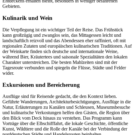
Entdeckens erhalten bleibt, besonders in weniger befahrenen
Gebieten.
Kulinarik und Wein
Die Verpflegung ist ein wichtiger Teil der Reise. Das Frühstück
kann großzügig und zwanglos sein, das Mittagessen leicht und
landschaftlich reizvoll und das Abendessen eher raffiniert, oft mit
regionalen Zutaten und europäischen kulinarischen Traditionen. Auf
der Weinkarte finden sich deutsche und internationale Weine,
während Bier, Kräutertees und saisonale Spezialitäten den lokalen
Charakter unterstreichen. Die besten Mahlzeiten sind mit der
Tagesroute verbunden und spiegeln die Flüsse, Städte und Felder
wider.
Exkursionen und Bereicherung
Ausflüge sind für Reisende gedacht, die den Kontext lieben.
Geführte Wanderungen, Architekturbesichtigungen, Ausflüge in die
Natur, Erläuterungen zu Kanälen und Schleusen, Museumsbesuche
und kulinarische Verkostungen helfen den Gästen, die Region über
den Blick vom Deck hinaus zu verstehen. Das Programm kann
Vorträge über die Elbschifffahrt, die lokale Geschichte, öffentliche
Kunst, Wildtiere und die Rolle der Kanäle bei der Verbindung der
norddeutschen Städte und Handelsrouten beinhalten.