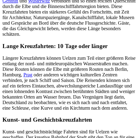
Genthin
und
Wusterwitz
verbinden und so einen reichen Querschnitt
durch die Elbe und die Binnenschifffahrtsregion bieten. Diese
Kreuzfahrten bieten ein stärkeres Gefühl des Fortschritts, mit Zeit
für Architektur, Naturspaziergänge, Kanalschifffahrt, lokale Museen
und Gespräche an Bord über die deutsche Flussgeschichte. Gäste,
die das Gleichgewicht lieben, werden diese Länge besonders
schätzen.
Lange Kreuzfahrten: 10 Tage oder länger
Längere Kreuzfahrten können Uelzen zum Teil einer größeren Reise
entlang der nord- und mitteleuropäischen Wasserstraßen machen.
Diese Routen können die Elbe mit größeren Routen nach Berlin,
Hamburg,
Prag
oder anderen wichtigen kulturellen Zentren
verbinden, je nach Schiff und Saison. Die Reisenden können sich
auf ein tieferes Eintauchen, abwechslungsreiche Landausflüge und
einen lohnenden Kontrast zwischen berühmten Städten und weniger
bekannten Orten am Wasser freuen. Das Vergnügen liegt darin,
Deutschland zu beobachten, wie es sich nach und nach entfaltet,
eine Schleuse, eine Kurve und ein Kirchturm nach dem anderen.
Kunst- und Geschichtskreuzfahrten
Kunst- und geschichtsträchtige Fahrten sind für Uelzen wie
geschaffen. Der kreative Bahnhof der Stadt gibt den Ton an für eine