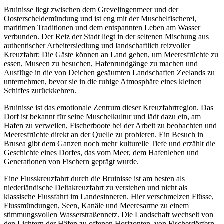
Bruinisse liegt zwischen dem Grevelingenmeer und der
Oosterscheldemündung und ist eng mit der Muschelfischerei,
maritimen Traditionen und dem entspannten Leben am Wasser
verbunden. Der Reiz der Stadt liegt in der seltenen Mischung aus
authentischer Arbeitersiedlung und landschaftlich reizvoller
Kreuzfahrt: Die Gäste können an Land gehen, um Meeresfrüchte zu
essen, Museen zu besuchen, Hafenrundgänge zu machen und
Ausflüge in die von Deichen gesäumten Landschaften Zeelands zu
unternehmen, bevor sie in die ruhige Atmosphäre eines kleinen
Schiffes zurückkehren.
Bruinisse ist das emotionale Zentrum dieser Kreuzfahrtregion. Das
Dorf ist bekannt für seine Muschelkultur und lädt dazu ein, am
Hafen zu verweilen, Fischerboote bei der Arbeit zu beobachten und
Meeresfrüchte direkt an der Quelle zu probieren. Ein Besuch in
Brusea gibt dem Ganzen noch mehr kulturelle Tiefe und erzählt die
Geschichte eines Dorfes, das vom Meer, dem Hafenleben und
Generationen von Fischern geprägt wurde.
Eine Flusskreuzfahrt durch die Bruinisse ist am besten als
niederländische Deltakreuzfahrt zu verstehen und nicht als
klassische Flussfahrt im Landesinneren. Hier verschmelzen Flüsse,
Flussmündungen, Seen, Kanäle und Meeresarme zu einem
stimmungsvollen Wasserstraßennetz. Die Landschaft wechselt von
den Lichtern der Häfen zu offenen Horizonten, von Fischerdörfern