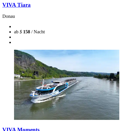
VIVA Tiara
Donau
ab
$
158
/ Nacht
VIVA Moments