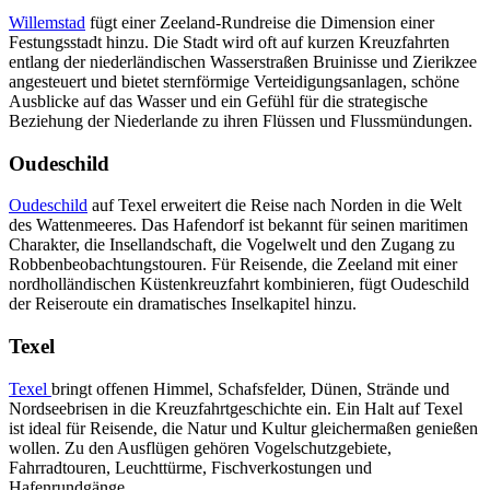
Willemstad
fügt einer Zeeland-Rundreise die Dimension einer
Festungsstadt hinzu. Die Stadt wird oft auf kurzen Kreuzfahrten
entlang der niederländischen Wasserstraßen Bruinisse und Zierikzee
angesteuert und bietet sternförmige Verteidigungsanlagen, schöne
Ausblicke auf das Wasser und ein Gefühl für die strategische
Beziehung der Niederlande zu ihren Flüssen und Flussmündungen.
Oudeschild
Oudeschild
auf Texel erweitert die Reise nach Norden in die Welt
des Wattenmeeres. Das Hafendorf ist bekannt für seinen maritimen
Charakter, die Insellandschaft, die Vogelwelt und den Zugang zu
Robbenbeobachtungstouren. Für Reisende, die Zeeland mit einer
nordholländischen Küstenkreuzfahrt kombinieren, fügt Oudeschild
der Reiseroute ein dramatisches Inselkapitel hinzu.
Texel
Texel
bringt offenen Himmel, Schafsfelder, Dünen, Strände und
Nordseebrisen in die Kreuzfahrtgeschichte ein. Ein Halt auf Texel
ist ideal für Reisende, die Natur und Kultur gleichermaßen genießen
wollen. Zu den Ausflügen gehören Vogelschutzgebiete,
Fahrradtouren, Leuchttürme, Fischverkostungen und
Hafenrundgänge.