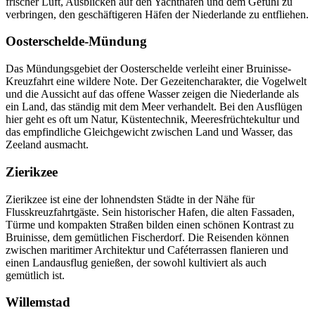
frischer Luft, Ausblicken auf den Yachthafen und dem Gefühl zu
verbringen, den geschäftigeren Häfen der Niederlande zu entfliehen.
Oosterschelde-Mündung
Das Mündungsgebiet der Oosterschelde verleiht einer Bruinisse-
Kreuzfahrt eine wildere Note. Der Gezeitencharakter, die Vogelwelt
und die Aussicht auf das offene Wasser zeigen die Niederlande als
ein Land, das ständig mit dem Meer verhandelt. Bei den Ausflügen
hier geht es oft um Natur, Küstentechnik, Meeresfrüchtekultur und
das empfindliche Gleichgewicht zwischen Land und Wasser, das
Zeeland ausmacht.
Zierikzee
Zierikzee ist eine der lohnendsten Städte in der Nähe für
Flusskreuzfahrtgäste. Sein historischer Hafen, die alten Fassaden,
Türme und kompakten Straßen bilden einen schönen Kontrast zu
Bruinisse, dem gemütlichen Fischerdorf. Die Reisenden können
zwischen maritimer Architektur und Caféterrassen flanieren und
einen Landausflug genießen, der sowohl kultiviert als auch
gemütlich ist.
Willemstad