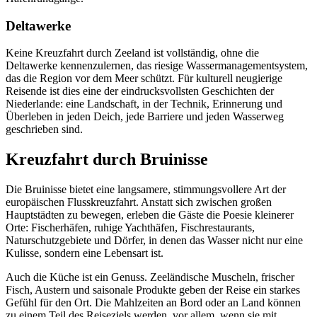
Deltawerke
Keine Kreuzfahrt durch Zeeland ist vollständig, ohne die
Deltawerke kennenzulernen, das riesige Wassermanagementsystem,
das die Region vor dem Meer schützt. Für kulturell neugierige
Reisende ist dies eine der eindrucksvollsten Geschichten der
Niederlande: eine Landschaft, in der Technik, Erinnerung und
Überleben in jeden Deich, jede Barriere und jeden Wasserweg
geschrieben sind.
Kreuzfahrt durch Bruinisse
Die Bruinisse bietet eine langsamere, stimmungsvollere Art der
europäischen Flusskreuzfahrt. Anstatt sich zwischen großen
Hauptstädten zu bewegen, erleben die Gäste die Poesie kleinerer
Orte: Fischerhäfen, ruhige Yachthäfen, Fischrestaurants,
Naturschutzgebiete und Dörfer, in denen das Wasser nicht nur eine
Kulisse, sondern eine Lebensart ist.
Auch die Küche ist ein Genuss. Zeeländische Muscheln, frischer
Fisch, Austern und saisonale Produkte geben der Reise ein starkes
Gefühl für den Ort. Die Mahlzeiten an Bord oder an Land können
zu einem Teil des Reiseziels werden, vor allem, wenn sie mit