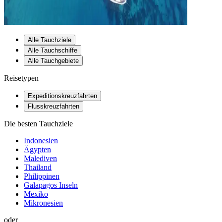
Alle Tauchziele
Alle Tauchschiffe
Alle Tauchgebiete
Reisetypen
Expeditionskreuzfahrten
Flusskreuzfahrten
Die besten Tauchziele
Indonesien
Ägypten
Malediven
Thailand
Philippinen
Galapagos Inseln
Mexiko
Mikronesien
oder