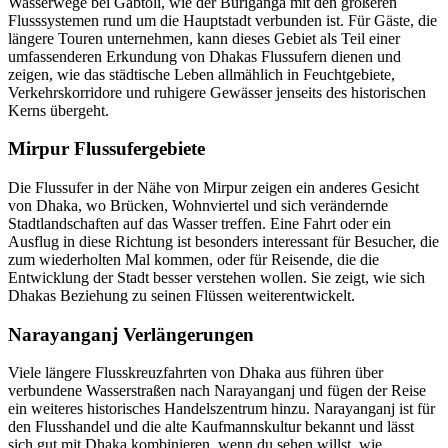
Wasserwege bei Gabtoli, wie der Buriganga mit den größeren
Flusssystemen rund um die Hauptstadt verbunden ist. Für Gäste, die
längere Touren unternehmen, kann dieses Gebiet als Teil einer
umfassenderen Erkundung von Dhakas Flussufern dienen und
zeigen, wie das städtische Leben allmählich in Feuchtgebiete,
Verkehrskorridore und ruhigere Gewässer jenseits des historischen
Kerns übergeht.
Mirpur Flussufergebiete
Die Flussufer in der Nähe von Mirpur zeigen ein anderes Gesicht
von Dhaka, wo Brücken, Wohnviertel und sich verändernde
Stadtlandschaften auf das Wasser treffen. Eine Fahrt oder ein
Ausflug in diese Richtung ist besonders interessant für Besucher, die
zum wiederholten Mal kommen, oder für Reisende, die die
Entwicklung der Stadt besser verstehen wollen. Sie zeigt, wie sich
Dhakas Beziehung zu seinen Flüssen weiterentwickelt.
Narayanganj Verlängerungen
Viele längere Flusskreuzfahrten von Dhaka aus führen über
verbundene Wasserstraßen nach Narayanganj und fügen der Reise
ein weiteres historisches Handelszentrum hinzu. Narayanganj ist für
den Flusshandel und die alte Kaufmannskultur bekannt und lässt
sich gut mit Dhaka kombinieren, wenn du sehen willst, wie