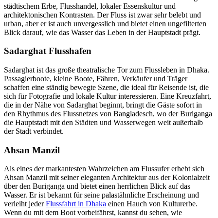
städtischem Erbe, Flusshandel, lokaler Essenskultur und
architektonischen Kontrasten. Der Fluss ist zwar sehr belebt und
urban, aber er ist auch unvergesslich und bietet einen ungefilterten
Blick darauf, wie das Wasser das Leben in der Hauptstadt prägt.
Sadarghat Flusshafen
Sadarghat ist das große theatralische Tor zum Flussleben in Dhaka.
Passagierboote, kleine Boote, Fähren, Verkäufer und Träger
schaffen eine ständig bewegte Szene, die ideal für Reisende ist, die
sich für Fotografie und lokale Kultur interessieren. Eine Kreuzfahrt,
die in der Nähe von Sadarghat beginnt, bringt die Gäste sofort in
den Rhythmus des Flussnetzes von Bangladesch, wo der Buriganga
die Hauptstadt mit den Städten und Wasserwegen weit außerhalb
der Stadt verbindet.
Ahsan Manzil
Als eines der markantesten Wahrzeichen am Flussufer erhebt sich
Ahsan Manzil mit seiner eleganten Architektur aus der Kolonialzeit
über den Buriganga und bietet einen herrlichen Blick auf das
Wasser. Er ist bekannt für seine palastähnliche Erscheinung und
verleiht jeder
Flussfahrt in Dhaka
einen Hauch von Kulturerbe.
Wenn du mit dem Boot vorbeifährst, kannst du sehen, wie