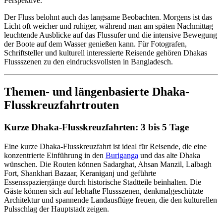
Perspektive.
Der Fluss belohnt auch das langsame Beobachten. Morgens ist das
Licht oft weicher und ruhiger, während man am späten Nachmittag
leuchtende Ausblicke auf das Flussufer und die intensive Bewegung
der Boote auf dem Wasser genießen kann. Für Fotografen,
Schriftsteller und kulturell interessierte Reisende gehören Dhakas
Flussszenen zu den eindrucksvollsten in Bangladesch.
Themen- und längenbasierte Dhaka-
Flusskreuzfahrtrouten
Kurze Dhaka-Flusskreuzfahrten: 3 bis 5 Tage
Eine kurze Dhaka-Flusskreuzfahrt ist ideal für Reisende, die eine
konzentrierte Einführung in den
Buriganga
und das alte Dhaka
wünschen. Die Routen können Sadarghat, Ahsan Manzil, Lalbagh
Fort, Shankhari Bazaar, Keraniganj und geführte
Essensspaziergänge durch historische Stadtteile beinhalten. Die
Gäste können sich auf lebhafte Flussszenen, denkmalgeschützte
Architektur und spannende Landausflüge freuen, die den kulturellen
Pulsschlag der Hauptstadt zeigen.