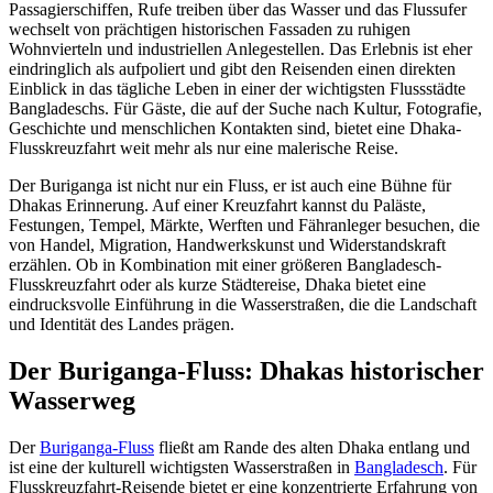
Passagierschiffen, Rufe treiben über das Wasser und das Flussufer
wechselt von prächtigen historischen Fassaden zu ruhigen
Wohnvierteln und industriellen Anlegestellen. Das Erlebnis ist eher
eindringlich als aufpoliert und gibt den Reisenden einen direkten
Einblick in das tägliche Leben in einer der wichtigsten Flussstädte
Bangladeschs. Für Gäste, die auf der Suche nach Kultur, Fotografie,
Geschichte und menschlichen Kontakten sind, bietet eine Dhaka-
Flusskreuzfahrt weit mehr als nur eine malerische Reise.
Der Buriganga ist nicht nur ein Fluss, er ist auch eine Bühne für
Dhakas Erinnerung. Auf einer Kreuzfahrt kannst du Paläste,
Festungen, Tempel, Märkte, Werften und Fähranleger besuchen, die
von Handel, Migration, Handwerkskunst und Widerstandskraft
erzählen. Ob in Kombination mit einer größeren Bangladesch-
Flusskreuzfahrt oder als kurze Städtereise, Dhaka bietet eine
eindrucksvolle Einführung in die Wasserstraßen, die die Landschaft
und Identität des Landes prägen.
Der Buriganga-Fluss: Dhakas historischer
Wasserweg
Der
Buriganga-Fluss
fließt am Rande des alten Dhaka entlang und
ist eine der kulturell wichtigsten Wasserstraßen in
Bangladesch
. Für
Flusskreuzfahrt-Reisende bietet er eine konzentrierte Erfahrung von