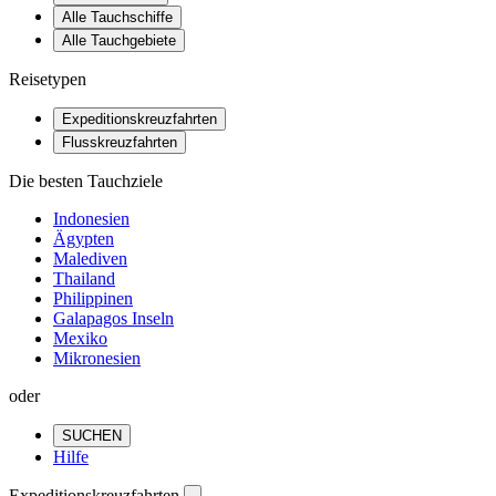
Alle Tauchschiffe
Alle Tauchgebiete
Reisetypen
Expeditionskreuzfahrten
Flusskreuzfahrten
Die besten Tauchziele
Indonesien
Ägypten
Malediven
Thailand
Philippinen
Galapagos Inseln
Mexiko
Mikronesien
oder
SUCHEN
Hilfe
Expeditionskreuzfahrten