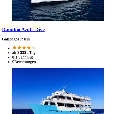
Danubio Azul - Dive
Galapagos Inseln
ab
$
535
/ Tag
8,1
Sehr Gut
9
Bewertungen