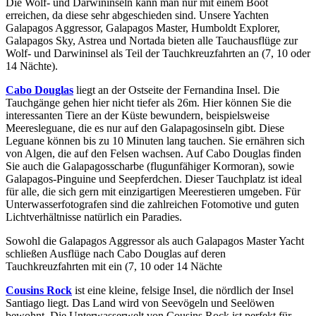
Die Wolf- und Darwininseln kann man nur mit einem Boot
erreichen, da diese sehr abgeschieden sind. Unsere Yachten
Galapagos Aggressor, Galapagos Master, Humboldt Explorer,
Galapagos Sky, Astrea und Nortada bieten alle Tauchausflüge zur
Wolf- und Darwininsel als Teil der Tauchkreuzfahrten an (7, 10 oder
14 Nächte).
Cabo Douglas
liegt an der Ostseite der Fernandina Insel. Die
Tauchgänge gehen hier nicht tiefer als 26m. Hier können Sie die
interessanten Tiere an der Küste bewundern, beispielsweise
Meeresleguane, die es nur auf den Galapagosinseln gibt. Diese
Leguane können bis zu 10 Minuten lang tauchen. Sie ernähren sich
von Algen, die auf den Felsen wachsen. Auf Cabo Douglas finden
Sie auch die Galapagosscharbe (flugunfähiger Kormoran), sowie
Galapagos-Pinguine und Seepferdchen. Dieser Tauchplatz ist ideal
für alle, die sich gern mit einzigartigen Meerestieren umgeben. Für
Unterwasserfotografen sind die zahlreichen Fotomotive und guten
Lichtverhältnisse natürlich ein Paradies.
Sowohl die Galapagos Aggressor als auch Galapagos Master Yacht
schließen Ausflüge nach Cabo Douglas auf deren
Tauchkreuzfahrten mit ein (7, 10 oder 14 Nächte
Cousins Rock
ist eine kleine, felsige Insel, die nördlich der Insel
Santiago liegt. Das Land wird von Seevögeln und Seelöwen
bewohnt. Die Unterwasserwelt von Cousins Rock ist perfekt für