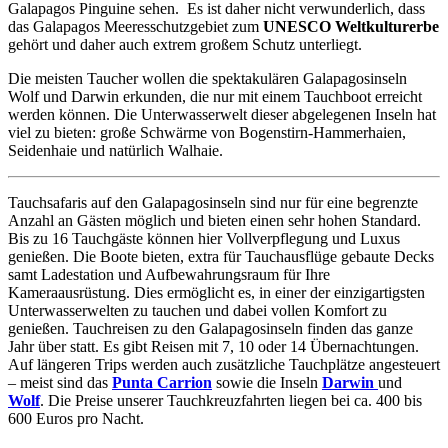
Galapagos Pinguine sehen. Es ist daher nicht verwunderlich, dass
das Galapagos Meeresschutzgebiet zum
UNESCO Weltkulturerbe
gehört und daher auch extrem großem Schutz unterliegt.
Die meisten Taucher wollen die spektakulären Galapagosinseln
Wolf und Darwin erkunden, die nur mit einem Tauchboot erreicht
werden können. Die Unterwasserwelt dieser abgelegenen Inseln hat
viel zu bieten: große Schwärme von Bogenstirn-Hammerhaien,
Seidenhaie und natürlich Walhaie.
Tauchsafaris auf den Galapagosinseln sind nur für eine begrenzte
Anzahl an Gästen möglich und bieten einen sehr hohen Standard.
Bis zu 16 Tauchgäste können hier Vollverpflegung und Luxus
genießen. Die Boote bieten, extra für Tauchausflüge gebaute Decks
samt Ladestation und Aufbewahrungsraum für Ihre
Kameraausrüstung. Dies ermöglicht es, in einer der einzigartigsten
Unterwasserwelten zu tauchen und dabei vollen Komfort zu
genießen. Tauchreisen zu den Galapagosinseln finden das ganze
Jahr über statt. Es gibt Reisen mit 7, 10 oder 14 Übernachtungen.
Auf längeren Trips werden auch zusätzliche Tauchplätze angesteuert
– meist sind das
Punta Carrion
sowie die Inseln
Darwin
und
Wolf
. Die Preise unserer Tauchkreuzfahrten liegen bei ca. 400 bis
600 Euros pro Nacht.