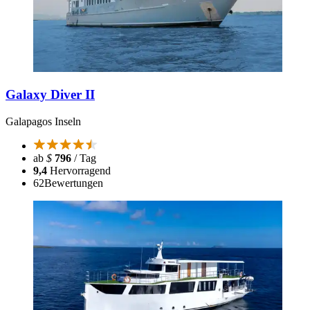
Galaxy Diver II
Galapagos Inseln
ab
$
796
/ Tag
9,4
Hervorragend
62
Bewertungen