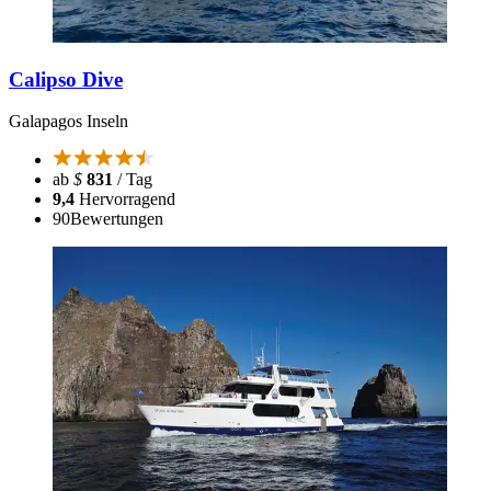
Calipso Dive
Galapagos Inseln
ab
$
831
/ Tag
9,4
Hervorragend
90
Bewertungen