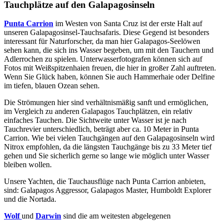
Tauchplätze auf den Galapagosinseln
Punta Carrion
im Westen von Santa Cruz ist der erste Halt auf
unseren Galapagosinsel-Tauchsafaris. Diese Gegend ist besonders
interessant für Naturforscher, da man hier Galapagos-Seelöwen
sehen kann, die sich ins Wasser begeben, um mit den Tauchern und
Adlerrochen zu spielen. Unterwasserfotografen können sich auf
Fotos mit Weißspitzenhaien freuen, die hier in großer Zahl auftreten.
Wenn Sie Glück haben, können Sie auch Hammerhaie oder Delfine
im tiefen, blauen Ozean sehen.
Die Strömungen hier sind verhältnismäßig sanft und ermöglichen,
im Vergleich zu anderen Galapagos Tauchplätzen, ein relativ
einfaches Tauchen. Die Sichtweite unter Wasser ist je nach
Tauchrevier unterschiedlich, beträgt aber ca. 10 Meter in Punta
Carrion. Wie bei vielen Tauchgängen auf den Galapagosinseln wird
Nitrox empfohlen, da die längsten Tauchgänge bis zu 33 Meter tief
gehen und Sie sicherlich gerne so lange wie möglich unter Wasser
bleiben wollen.
Unsere Yachten, die Tauchausflüge nach Punta Carrion anbieten,
sind: Galapagos Aggressor, Galapagos Master, Humboldt Explorer
und die Nortada.
Wolf
und
Darwin
sind die am weitesten abgelegenen