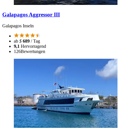
Galapagos Aggressor III
Galapagos Inseln
ab
$
689
/ Tag
9,1
Hervorragend
126
Bewertungen