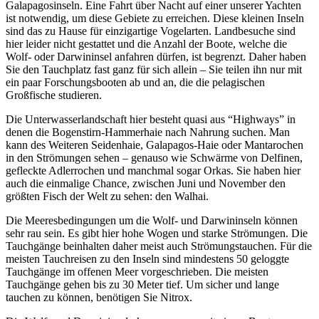
Galapagosinseln. Eine Fahrt über Nacht auf einer unserer Yachten
ist notwendig, um diese Gebiete zu erreichen. Diese kleinen Inseln
sind das zu Hause für einzigartige Vogelarten. Landbesuche sind
hier leider nicht gestattet und die Anzahl der Boote, welche die
Wolf- oder Darwininsel anfahren dürfen, ist begrenzt. Daher haben
Sie den Tauchplatz fast ganz für sich allein – Sie teilen ihn nur mit
ein paar Forschungsbooten ab und an, die die pelagischen
Großfische studieren.
Die Unterwasserlandschaft hier besteht quasi aus “Highways” in
denen die Bogenstirn-Hammerhaie nach Nahrung suchen. Man
kann des Weiteren Seidenhaie, Galapagos-Haie oder Mantarochen
in den Strömungen sehen – genauso wie Schwärme von Delfinen,
gefleckte Adlerrochen und manchmal sogar Orkas. Sie haben hier
auch die einmalige Chance, zwischen Juni und November den
größten Fisch der Welt zu sehen: den Walhai.
Die Meeresbedingungen um die Wolf- und Darwininseln können
sehr rau sein. Es gibt hier hohe Wogen und starke Strömungen. Die
Tauchgänge beinhalten daher meist auch Strömungstauchen. Für die
meisten Tauchreisen zu den Inseln sind mindestens 50 geloggte
Tauchgänge im offenen Meer vorgeschrieben. Die meisten
Tauchgänge gehen bis zu 30 Meter tief. Um sicher und lange
tauchen zu können, benötigen Sie Nitrox.