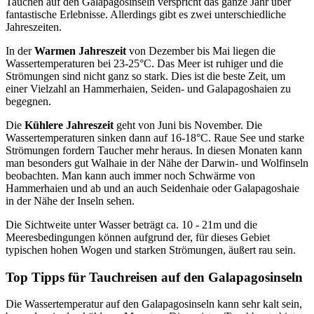
Tauchen auf den Galapagosinseln verspricht das ganze Jahr über
fantastische Erlebnisse. Allerdings gibt es zwei unterschiedliche
Jahreszeiten.
In der
Warmen Jahreszeit
von Dezember bis Mai liegen die
Wassertemperaturen bei 23-25°C. Das Meer ist ruhiger und die
Strömungen sind nicht ganz so stark. Dies ist die beste Zeit, um
einer Vielzahl an Hammerhaien, Seiden- und Galapagoshaien zu
begegnen.
Die
Kühlere Jahreszeit
geht von Juni bis November. Die
Wassertemperaturen sinken dann auf 16-18°C. Raue See und starke
Strömungen fordern Taucher mehr heraus. In diesen Monaten kann
man besonders gut Walhaie in der Nähe der Darwin- und Wolfinseln
beobachten. Man kann auch immer noch Schwärme von
Hammerhaien und ab und an auch Seidenhaie oder Galapagoshaie
in der Nähe der Inseln sehen.
Die Sichtweite unter Wasser beträgt ca. 10 - 21m und die
Meeresbedingungen können aufgrund der, für dieses Gebiet
typischen hohen Wogen und starken Strömungen, äußert rau sein.
Top Tipps für Tauchreisen auf den Galapagosinseln
Die Wassertemperatur auf den Galapagosinseln kann sehr kalt sein,