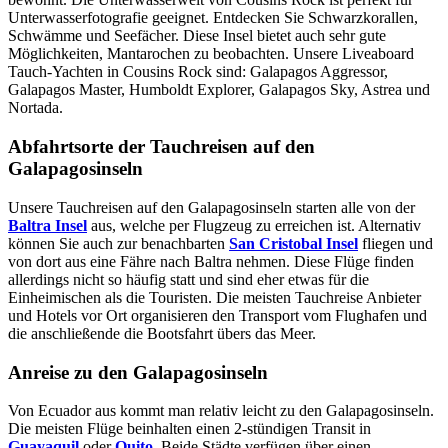
Unterwasserfotografie geeignet. Entdecken Sie Schwarzkorallen,
Schwämme und Seefächer. Diese Insel bietet auch sehr gute
Möglichkeiten, Mantarochen zu beobachten. Unsere Liveaboard
Tauch-Yachten in Cousins Rock sind: Galapagos Aggressor,
Galapagos Master, Humboldt Explorer, Galapagos Sky, Astrea und
Nortada.
Abfahrtsorte der Tauchreisen auf den
Galapagosinseln
Unsere Tauchreisen auf den Galapagosinseln starten alle von der
Baltra Insel
aus, welche per Flugzeug zu erreichen ist. Alternativ
können Sie auch zur benachbarten
San Cristobal Insel
fliegen und
von dort aus eine Fähre nach Baltra nehmen. Diese Flüge finden
allerdings nicht so häufig statt und sind eher etwas für die
Einheimischen als die Touristen. Die meisten Tauchreise Anbieter
und Hotels vor Ort organisieren den Transport vom Flughafen und
die anschließende die Bootsfahrt übers das Meer.
Anreise zu den Galapagosinseln
Von Ecuador aus kommt man relativ leicht zu den Galapagosinseln.
Die meisten Flüge beinhalten einen 2-stündigen Transit in
Guayaquil
oder
Quito
. Beide Städte verfügen über einen