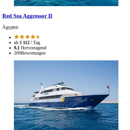
Red Sea Aggressor II
Ägypten
ab
$
112
/ Tag
9,1
Hervorragend
209
Bewertungen