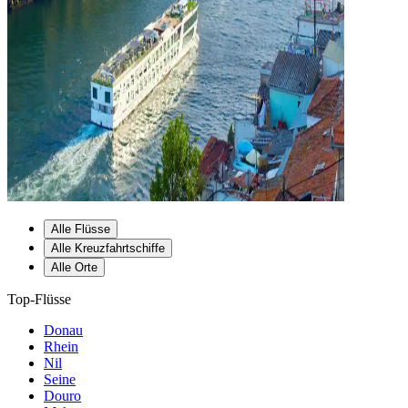
Alle Flüsse
Alle Kreuzfahrtschiffe
Alle Orte
Top-Flüsse
Donau
Rhein
Nil
Seine
Douro