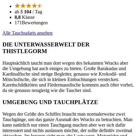
ab
$
104
/ Tag
8,8
Klasse
171
Bewertungen
Alle Tauchsafaris ansehen
DIE UNTERWASSERWELT DER
THISTLEGORM
Hauptsächlich taucht man dort wegen des bekannten Wracks aber
die Umgebung hat auch einiges zu bieten. Große Barakudas und
Kardinalfische sind stetige Begleiter, genauso wie Krokodil- und
Mönchsfische, die sich in kleinen Einbuchtungen verstecken.
Karettschildkröten und Fledermausfische kommen auch öfter vorbei,
da sie genauso neugierig wie die Taucher sind.
UMGEBUNG UND TAUCHPLÄTZE
Wegen der Größe des Schiffes braucht man normalerweise zwei
Tauchgänge, um das ganze Ausmaß des Wracks zu betrachten. Man
kann natürlich nur einen Tauchgang machen aber wer sich dafür
interessiert und nichts auslassen möchte, der sollte definitiv zweimal
abtauchen. Im Inneren sieht man alte Lastwagen, Motorräder und