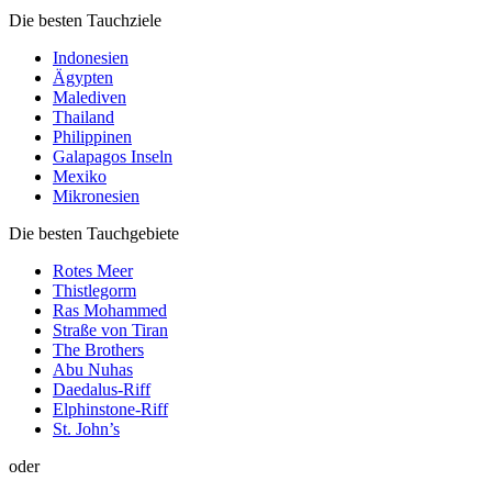
Die besten Tauchziele
Indonesien
Ägypten
Malediven
Thailand
Philippinen
Galapagos Inseln
Mexiko
Mikronesien
Die besten Tauchgebiete
Rotes Meer
Thistlegorm
Ras Mohammed
Straße von Tiran
The Brothers
Abu Nuhas
Daedalus-Riff
Elphinstone-Riff
St. John’s
oder