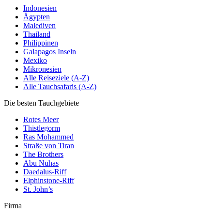
Indonesien
Ägypten
Malediven
Thailand
Philippinen
Galapagos Inseln
Mexiko
Mikronesien
Alle Reiseziele (A-Z)
Alle Tauchsafaris (A-Z)
Die besten Tauchgebiete
Rotes Meer
Thistlegorm
Ras Mohammed
Straße von Tiran
The Brothers
Abu Nuhas
Daedalus-Riff
Elphinstone-Riff
St. John’s
Firma