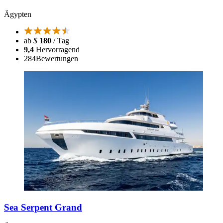
Ägypten
ab
$
180
/ Tag
9,4
Hervorragend
284
Bewertungen
Sea Serpent Grand