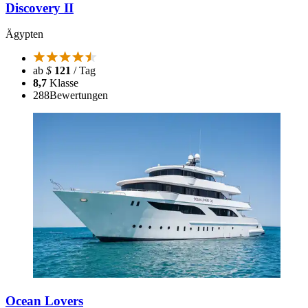
Discovery II
Ägypten
ab
$
121
/ Tag
8,7
Klasse
288
Bewertungen
Ocean Lovers