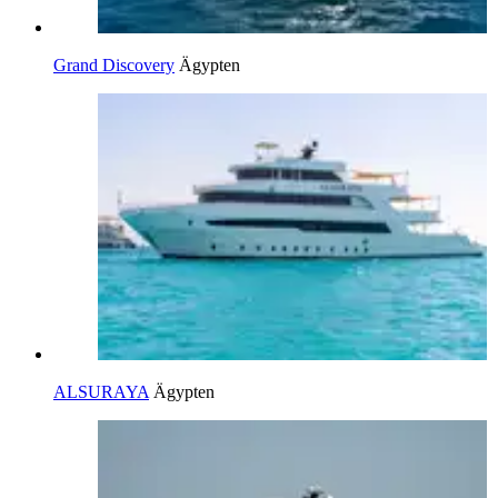
Grand Discovery
Ägypten
ALSURAYA
Ägypten