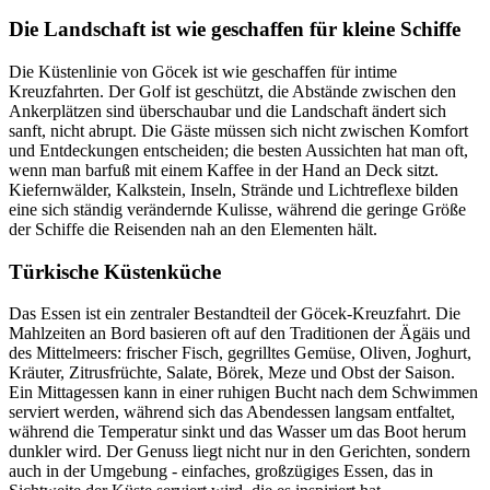
Die Landschaft ist wie geschaffen für kleine Schiffe
Die Küstenlinie von Göcek ist wie geschaffen für intime
Kreuzfahrten. Der Golf ist geschützt, die Abstände zwischen den
Ankerplätzen sind überschaubar und die Landschaft ändert sich
sanft, nicht abrupt. Die Gäste müssen sich nicht zwischen Komfort
und Entdeckungen entscheiden; die besten Aussichten hat man oft,
wenn man barfuß mit einem Kaffee in der Hand an Deck sitzt.
Kiefernwälder, Kalkstein, Inseln, Strände und Lichtreflexe bilden
eine sich ständig verändernde Kulisse, während die geringe Größe
der Schiffe die Reisenden nah an den Elementen hält.
Türkische Küstenküche
Das Essen ist ein zentraler Bestandteil der Göcek-Kreuzfahrt. Die
Mahlzeiten an Bord basieren oft auf den Traditionen der Ägäis und
des Mittelmeers: frischer Fisch, gegrilltes Gemüse, Oliven, Joghurt,
Kräuter, Zitrusfrüchte, Salate, Börek, Meze und Obst der Saison.
Ein Mittagessen kann in einer ruhigen Bucht nach dem Schwimmen
serviert werden, während sich das Abendessen langsam entfaltet,
während die Temperatur sinkt und das Wasser um das Boot herum
dunkler wird. Der Genuss liegt nicht nur in den Gerichten, sondern
auch in der Umgebung - einfaches, großzügiges Essen, das in