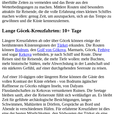
überfüllte Zeiten zu vermeiden und das Beste aus den
Wetterbedingungen zu machen. Mittlere Routen sind besonders
attraktiv für Reisende, die die volle Erfahrung eines kleinen Schiffes
machen wollen: genug Zeit, um auszupacken, sich an das Tempo zu
gewöhnen und die Küste kennenzulernen.
Lange Göcek-Kreuzfahrten: 10+ Tage
Längere Kreuzfahrten ab oder über Göcek können einige der
berühmtesten Küstenregionen der
Türkei
erkunden. Die Routen
können
Bodrum
, den
Golf von Gökova
, Marmaris, Göcek,
Fethiye
und sogar
Kekova
verbinden, je nach Schiff und Route. Diese
Reisen sind für Reisende, die mehr Tiefe wollen: mehr Buchten,
mehr historische Stätten, mehr Abwechslung in der Landschaft und
ein stärkeres Gefühl, auf einer durchgehenden Seeroute zu reisen.
Auf einer 10-tägigen oder längeren Reise können die Gäste den
vollen Kontrast der Küste erleben - von Bodrums ägäischer
Raffinesse zu Göceks ruhigen Inseln, von Dalyans
Flusslandschaften zu Kekovas versunkenen Ruinen. Die Seetage
bleiben sanft, aber die Reiseroute fühlt sich weitläufiger an. Es bleibt
Zeit für geführte archäologische Besichtigungen, langes
Schwimmen, Mahlzeiten in Dörfern, Gespräche an Bord und
Abende in verschiedenen Häfen. Für erfahrene Kreuzfahrer ist dies
eine der besten Möglichkeiten, den Südwesten der Türkei als eine