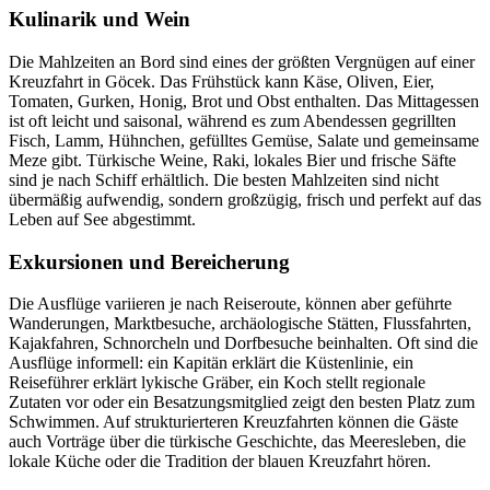
Kulinarik und Wein
Die Mahlzeiten an Bord sind eines der größten Vergnügen auf einer
Kreuzfahrt in Göcek. Das Frühstück kann Käse, Oliven, Eier,
Tomaten, Gurken, Honig, Brot und Obst enthalten. Das Mittagessen
ist oft leicht und saisonal, während es zum Abendessen gegrillten
Fisch, Lamm, Hühnchen, gefülltes Gemüse, Salate und gemeinsame
Meze gibt. Türkische Weine, Raki, lokales Bier und frische Säfte
sind je nach Schiff erhältlich. Die besten Mahlzeiten sind nicht
übermäßig aufwendig, sondern großzügig, frisch und perfekt auf das
Leben auf See abgestimmt.
Exkursionen und Bereicherung
Die Ausflüge variieren je nach Reiseroute, können aber geführte
Wanderungen, Marktbesuche, archäologische Stätten, Flussfahrten,
Kajakfahren, Schnorcheln und Dorfbesuche beinhalten. Oft sind die
Ausflüge informell: ein Kapitän erklärt die Küstenlinie, ein
Reiseführer erklärt lykische Gräber, ein Koch stellt regionale
Zutaten vor oder ein Besatzungsmitglied zeigt den besten Platz zum
Schwimmen. Auf strukturierteren Kreuzfahrten können die Gäste
auch Vorträge über die türkische Geschichte, das Meeresleben, die
lokale Küche oder die Tradition der blauen Kreuzfahrt hören.