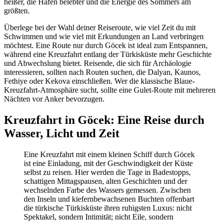
heißer, die Häfen belebter und die Energie des Sommers am
größten.
Überlege bei der Wahl deiner Reiseroute, wie viel Zeit du mit
Schwimmen und wie viel mit Erkundungen an Land verbringen
möchtest. Eine Route nur durch Göcek ist ideal zum Entspannen,
während eine Kreuzfahrt entlang der Türkisküste mehr Geschichte
und Abwechslung bietet. Reisende, die sich für Archäologie
interessieren, sollten nach Routen suchen, die Dalyan, Kaunos,
Fethiye oder Kekova einschließen. Wer die klassische Blaue-
Kreuzfahrt-Atmosphäre sucht, sollte eine Gulet-Route mit mehreren
Nächten vor Anker bevorzugen.
Kreuzfahrt in Göcek: Eine Reise durch
Wasser, Licht und Zeit
Eine Kreuzfahrt mit einem kleinen Schiff durch Göcek
ist eine Einladung, mit der Geschwindigkeit der Küste
selbst zu reisen. Hier werden die Tage in Badestopps,
schattigen Mittagspausen, alten Geschichten und der
wechselnden Farbe des Wassers gemessen. Zwischen
den Inseln und kiefernbewachsenen Buchten offenbart
die türkische Türkisküste ihren ruhigsten Luxus: nicht
Spektakel, sondern Intimität; nicht Eile, sondern