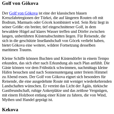
Golf von Gökova
Der
Golf von Gökova
ist eine der klassischen blauen
Kreuzfahrtregionen der Türkei, die auf längeren Routen oft mit
Bodrum, Marmaris oder Göcek kombiniert wird. Sein Reiz liegt in
seiner Größe: ein breiter, tief eingeschnittener Golf, in dem
bewaldete Hügel auf klares Wasser treffen und Dörfer zwischen
langen, unberührten Küstenabschnitten liegen. Für Reisende, die
sich in die geschützte Insellandschaft von Göcek verliebt haben,
bietet Gökova eine weitere, wildere Fortsetzung desselben
maritimen Traums.
Kleine Schiffe können Buchten und Küstendörfer in einem Tempo
erkunden, das sich eher nach Erkundung als nach Plan anfühlt. Die
Gäste können vor dem Frühstück schwimmen, nachmittags kleine
Häfen besuchen und nach Sonnenuntergang unter freiem Himmel
zu Abend essen. Der Golf von Gökova eignet sich besonders für
Reisende, die eine ausgedehnte Route mit weniger wiederkehrenden
Landschaften wünschen. Er vereint das Licht der Ägäis, türkische
Gastfreundschaft, ruhige Ankerplätze und das zeitlose Vergnügen,
mit einem Holzboot entlang einer Küste zu fahren, die von Wind,
Mythen und Handel geprägt ist.
Kekova