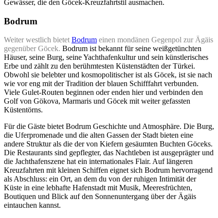
Gewässer, die den Göcek-Kreuzfahrtstil ausmachen.
Bodrum
Weiter westlich bietet
Bodrum
einen mondänen Gegenpol zur Ägäis
gegenüber Göcek.
Bodrum ist bekannt für seine weißgetünchten
Häuser, seine Burg, seine Yachthafenkultur und sein künstlerisches
Erbe und zählt zu den berühmtesten Küstenstädten der Türkei.
Obwohl sie belebter und kosmopolitischer ist als Göcek, ist sie nach
wie vor eng mit der Tradition der blauen Schifffahrt verbunden.
Viele Gulet-Routen beginnen oder enden hier und verbinden den
Golf von Gökova, Marmaris und Göcek mit weiter gefassten
Küstentörns.
Für die Gäste bietet Bodrum Geschichte und Atmosphäre. Die Burg,
die Uferpromenade und die alten Gassen der Stadt bieten eine
andere Struktur als die der von Kiefern gesäumten Buchten Göceks.
Die Restaurants sind gepflegter, das Nachtleben ist ausgeprägter und
die Jachthafenszene hat ein internationales Flair. Auf längeren
Kreuzfahrten mit kleinen Schiffen eignet sich Bodrum hervorragend
als Abschluss: ein Ort, an dem du von der ruhigen Intimität der
Küste in eine lebhafte Hafenstadt mit Musik, Meeresfrüchten,
Boutiquen und Blick auf den Sonnenuntergang über der Ägäis
eintauchen kannst.