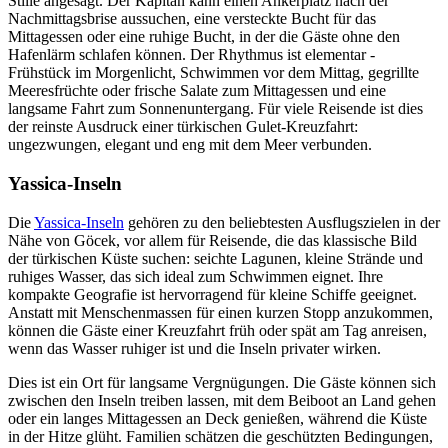
Stille angesagt. Der Kapitän kann einen Ankerplatz nach der
Nachmittagsbrise aussuchen, eine versteckte Bucht für das
Mittagessen oder eine ruhige Bucht, in der die Gäste ohne den
Hafenlärm schlafen können. Der Rhythmus ist elementar -
Frühstück im Morgenlicht, Schwimmen vor dem Mittag, gegrillte
Meeresfrüchte oder frische Salate zum Mittagessen und eine
langsame Fahrt zum Sonnenuntergang. Für viele Reisende ist dies
der reinste Ausdruck einer türkischen Gulet-Kreuzfahrt:
ungezwungen, elegant und eng mit dem Meer verbunden.
Yassica-Inseln
Die
Yassica-Inseln
gehören zu den beliebtesten Ausflugszielen in der
Nähe von Göcek, vor allem für Reisende, die das klassische Bild
der türkischen Küste suchen: seichte Lagunen, kleine Strände und
ruhiges Wasser, das sich ideal zum Schwimmen eignet. Ihre
kompakte Geografie ist hervorragend für kleine Schiffe geeignet.
Anstatt mit Menschenmassen für einen kurzen Stopp anzukommen,
können die Gäste einer Kreuzfahrt früh oder spät am Tag anreisen,
wenn das Wasser ruhiger ist und die Inseln privater wirken.
Dies ist ein Ort für langsame Vergnügungen. Die Gäste können sich
zwischen den Inseln treiben lassen, mit dem Beiboot an Land gehen
oder ein langes Mittagessen an Deck genießen, während die Küste
in der Hitze glüht. Familien schätzen die geschützten Bedingungen,