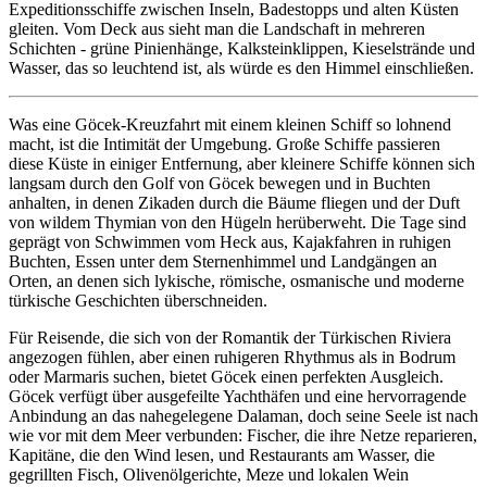
Expeditionsschiffe zwischen Inseln, Badestopps und alten Küsten
gleiten. Vom Deck aus sieht man die Landschaft in mehreren
Schichten - grüne Pinienhänge, Kalksteinklippen, Kieselstrände und
Wasser, das so leuchtend ist, als würde es den Himmel einschließen.
Was eine Göcek-Kreuzfahrt mit einem kleinen Schiff so lohnend
macht, ist die Intimität der Umgebung. Große Schiffe passieren
diese Küste in einiger Entfernung, aber kleinere Schiffe können sich
langsam durch den Golf von Göcek bewegen und in Buchten
anhalten, in denen Zikaden durch die Bäume fliegen und der Duft
von wildem Thymian von den Hügeln herüberweht. Die Tage sind
geprägt von Schwimmen vom Heck aus, Kajakfahren in ruhigen
Buchten, Essen unter dem Sternenhimmel und Landgängen an
Orten, an denen sich lykische, römische, osmanische und moderne
türkische Geschichten überschneiden.
Für Reisende, die sich von der Romantik der Türkischen Riviera
angezogen fühlen, aber einen ruhigeren Rhythmus als in Bodrum
oder Marmaris suchen, bietet Göcek einen perfekten Ausgleich.
Göcek verfügt über ausgefeilte Yachthäfen und eine hervorragende
Anbindung an das nahegelegene Dalaman, doch seine Seele ist nach
wie vor mit dem Meer verbunden: Fischer, die ihre Netze reparieren,
Kapitäne, die den Wind lesen, und Restaurants am Wasser, die
gegrillten Fisch, Olivenölgerichte, Meze und lokalen Wein