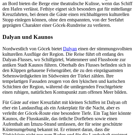
an Bord bieten die Berge eine theatralische Kulisse, wenn das Schiff
den Hafen verlässt. Fethiye eignet sich besonders gut für mittellange
Kreuzfahrten, bei denen die Gäste einen reichhaltigeren kulturellen
Stopp einlegen können, ohne den entspannten, von der Seefahrt
geprägten Charakter einer Göcek-Rundreise zu verlieren.
Dalyan und Kaunos
Nordwestlich von Göcek bietet
Dalyan
einen der stimmungsvollsten
kulturellen Ausflüge der Region. Die Reise führt oft entlang des
Dalyan-Flusses, wo Schilfgürtel, Wattenmeer und Flussboote zur
antiken Stadt Kaunos führen. Oberhalb des Flusses befinden sich in
den Klippen gehauene Felsengräber, die zu den einprägsamsten
Sehenswürdigkeiten im Südwesten der Türkei zählen. Ihre
tempelartigen Fassaden zeugen von den lykischen und karischen
Schichten der Region, während die umliegenden Feuchtgebiete
einen ruhigen, natürlichen Kontrapunkt zum offenen Meer bilden.
Für Gäste auf einer Kreuzfahrt mit kleinen Schiffen ist Dalyan oft
eher ein Landausflug als ein Ankerplatz für die Nacht, aber es
verleiht der Göcek-Route eine besondere Tiefe. Ein Tag hier könnte
Kaunos, die Flusskanäle, das örtliche Dorfleben sowie einen
Aufenthalt am İztuzu-Strand umfassen, der für seine geschützte
Küstenumgebung bekannt ist. Er erinnert daran, dass die
Türkisküste nicht nur zum Baden und für die Landschaft geeignet