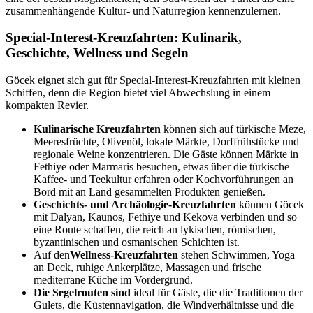
zusammenhängende Kultur- und Naturregion kennenzulernen.
Special-Interest-Kreuzfahrten: Kulinarik,
Geschichte, Wellness und Segeln
Göcek eignet sich gut für Special-Interest-Kreuzfahrten mit kleinen
Schiffen, denn die Region bietet viel Abwechslung in einem
kompakten Revier.
Kulinarische Kreuzfahrten
können sich auf türkische Meze,
Meeresfrüchte, Olivenöl, lokale Märkte, Dorffrühstücke und
regionale Weine konzentrieren. Die Gäste können Märkte in
Fethiye oder Marmaris besuchen, etwas über die türkische
Kaffee- und Teekultur erfahren oder Kochvorführungen an
Bord mit an Land gesammelten Produkten genießen.
Geschichts- und Archäologie-Kreuzfahrten
können Göcek
mit Dalyan, Kaunos, Fethiye und Kekova verbinden und so
eine Route schaffen, die reich an lykischen, römischen,
byzantinischen und osmanischen Schichten ist.
Auf den
Wellness-Kreuzfahrten
stehen Schwimmen, Yoga
an Deck, ruhige Ankerplätze, Massagen und frische
mediterrane Küche im Vordergrund.
Die Segelrouten sind
ideal für Gäste, die die Traditionen der
Gulets, die Küstennavigation, die Windverhältnisse und die