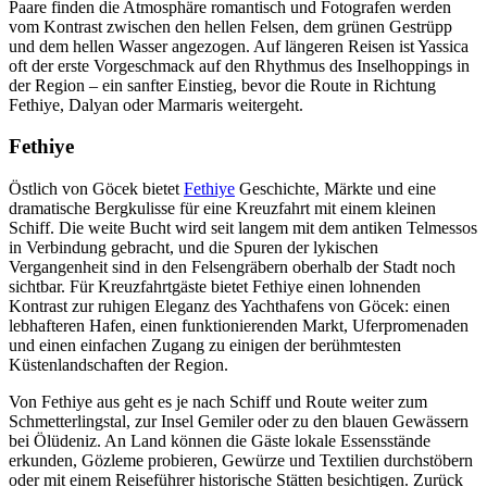
Paare finden die Atmosphäre romantisch und Fotografen werden
vom Kontrast zwischen den hellen Felsen, dem grünen Gestrüpp
und dem hellen Wasser angezogen. Auf längeren Reisen ist Yassica
oft der erste Vorgeschmack auf den Rhythmus des Inselhoppings in
der Region – ein sanfter Einstieg, bevor die Route in Richtung
Fethiye, Dalyan oder Marmaris weitergeht.
Fethiye
Östlich von Göcek bietet
Fethiye
Geschichte, Märkte und eine
dramatische Bergkulisse für eine Kreuzfahrt mit einem kleinen
Schiff. Die weite Bucht wird seit langem mit dem antiken Telmessos
in Verbindung gebracht, und die Spuren der lykischen
Vergangenheit sind in den Felsengräbern oberhalb der Stadt noch
sichtbar. Für Kreuzfahrtgäste bietet Fethiye einen lohnenden
Kontrast zur ruhigen Eleganz des Yachthafens von Göcek: einen
lebhafteren Hafen, einen funktionierenden Markt, Uferpromenaden
und einen einfachen Zugang zu einigen der berühmtesten
Küstenlandschaften der Region.
Von Fethiye aus geht es je nach Schiff und Route weiter zum
Schmetterlingstal, zur Insel Gemiler oder zu den blauen Gewässern
bei Ölüdeniz. An Land können die Gäste lokale Essensstände
erkunden, Gözleme probieren, Gewürze und Textilien durchstöbern
oder mit einem Reiseführer historische Stätten besichtigen. Zurück