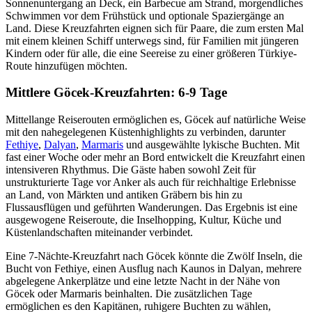
Sonnenuntergang an Deck, ein Barbecue am Strand, morgendliches
Schwimmen vor dem Frühstück und optionale Spaziergänge an
Land. Diese Kreuzfahrten eignen sich für Paare, die zum ersten Mal
mit einem kleinen Schiff unterwegs sind, für Familien mit jüngeren
Kindern oder für alle, die eine Seereise zu einer größeren Türkiye-
Route hinzufügen möchten.
Mittlere Göcek-Kreuzfahrten: 6-9 Tage
Mittellange Reiserouten ermöglichen es, Göcek auf natürliche Weise
mit den nahegelegenen Küstenhighlights zu verbinden, darunter
Fethiye
,
Dalyan
,
Marmaris
und ausgewählte lykische Buchten. Mit
fast einer Woche oder mehr an Bord entwickelt die Kreuzfahrt einen
intensiveren Rhythmus. Die Gäste haben sowohl Zeit für
unstrukturierte Tage vor Anker als auch für reichhaltige Erlebnisse
an Land, von Märkten und antiken Gräbern bis hin zu
Flussausflügen und geführten Wanderungen. Das Ergebnis ist eine
ausgewogene Reiseroute, die Inselhopping, Kultur, Küche und
Küstenlandschaften miteinander verbindet.
Eine 7-Nächte-Kreuzfahrt nach Göcek könnte die Zwölf Inseln, die
Bucht von Fethiye, einen Ausflug nach Kaunos in Dalyan, mehrere
abgelegene Ankerplätze und eine letzte Nacht in der Nähe von
Göcek oder Marmaris beinhalten. Die zusätzlichen Tage
ermöglichen es den Kapitänen, ruhigere Buchten zu wählen,