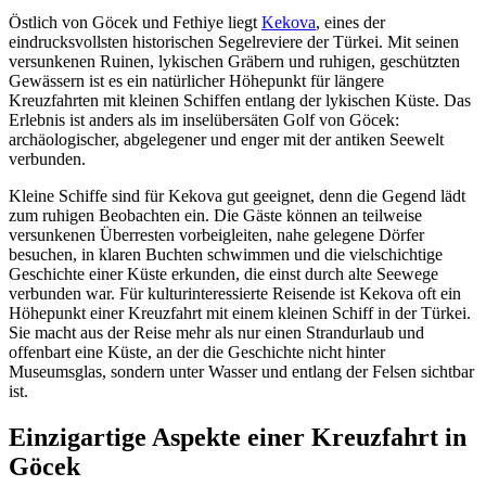
Östlich von Göcek und Fethiye liegt
Kekova
, eines der
eindrucksvollsten historischen Segelreviere der Türkei. Mit seinen
versunkenen Ruinen, lykischen Gräbern und ruhigen, geschützten
Gewässern ist es ein natürlicher Höhepunkt für längere
Kreuzfahrten mit kleinen Schiffen entlang der lykischen Küste. Das
Erlebnis ist anders als im inselübersäten Golf von Göcek:
archäologischer, abgelegener und enger mit der antiken Seewelt
verbunden.
Kleine Schiffe sind für Kekova gut geeignet, denn die Gegend lädt
zum ruhigen Beobachten ein. Die Gäste können an teilweise
versunkenen Überresten vorbeigleiten, nahe gelegene Dörfer
besuchen, in klaren Buchten schwimmen und die vielschichtige
Geschichte einer Küste erkunden, die einst durch alte Seewege
verbunden war. Für kulturinteressierte Reisende ist Kekova oft ein
Höhepunkt einer Kreuzfahrt mit einem kleinen Schiff in der Türkei.
Sie macht aus der Reise mehr als nur einen Strandurlaub und
offenbart eine Küste, an der die Geschichte nicht hinter
Museumsglas, sondern unter Wasser und entlang der Felsen sichtbar
ist.
Einzigartige Aspekte einer Kreuzfahrt in
Göcek