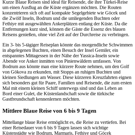
Kurze Blaue Reisen sind ideal für Reisende, die ihre Türkei-Reise
um einen Ausflug an die Küste ergänzen möchten. Die Routen
konzentrieren sich oft auf kompakte Segelgebiete wie Göcek und
die Zwölf Inseln, Bodrum und die umliegenden Buchten oder
Fethiye mit ausgewählten Ankerplätzen entlang der Küste. Da die
Entfernungen kurz sind, können die Gäste die Essenz des blauen
Reisens genießen, ohne viel Zeit auf der Durchreise zu verbringen.
Ein 3- bis 5-tägiger Reiseplan könnte das morgendliche Schwimmen
in abgelegenen Buchten, einen Besuch der Insel Gemiler, ein
entspanntes Mittagessen in der Nähe der Yassica-Inseln sowie
Abende vor Anker inmitten von Pinienwäldern umfassen. Von
Bodrum aus könnte man eine kürzere Route nehmen, um den Golf
von Gökova zu erkunden, mit Stopps an ruhigen Buchten und
kleinen Siedlungen am Wasser. Diese kürzeren Kreuzfahrten eignen
sich besonders gut für Paare, Familien und Reisende, die zum ersten
Mal mit einem kleinen Schiff unterwegs sind und das Leben an
Bord einer Gulet, die Küstenlandschaft sowie die türkische
Gastfreundschaft kennenlernen möchten.
Mittlere Blaue Reise von 6 bis 9 Tagen
Mittellange blaue Reise ermöglicht es, die Reise zu vertiefen. Bei
einer Reisedauer von 6 bis 9 Tagen lassen sich wichtige
Küstenstädte wie Bodrum, Marmaris, Fethiye und Göcek