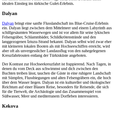
idealen Einstieg ins türkische Gulet-Erlebnis.
Dalyan
Dalyan
bringt eine sanfte Flusslandschaft ins Blue-Cruise-Erlebnis
ein. Dalyan liegt zwischen dem Mittelmeer und einem Labyrinth aus
schilfgesäumten Wasserwegen und ist vor allem für seine lykischen
Felsengräber, Schlammbäder, Schildkrötenstrände und den
langgezogenen İztuzu-Strand bekannt. Dalyan selbst wird zwar eher
mit kleineren lokalen Booten als mit Hochseeschiffen erreicht, wird
aber oft als unvergesslicher Landausflug von den nahegelegenen
Kreuzfahrtrouten entlang der Türkisküste angeboten.
Der Kontrast zur Hochseekreuzfahrt ist frappierend. Nach Tagen, in
denen du vom Deck aus schwimmst und dich zwischen den
Buchten treiben lässt, tauchen die Gäste in eine ruhigere Landschaft
mit Sümpfen, Flussbiegungen und alten Felsengräbern ein, die hoch
über dem Wasser liegen. Dalyan ist ein kultureller und ökologischer
Reichtum auf einer Blauen Reise, besonders für Reisende, die sich
für die Tierwelt, die Archäologie und das Zusammenspiel von
Süßwasser, Meer und mediterranem Dorfleben interessieren.
Kekova