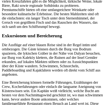
vielen Kreuzfahrten gibt es die Möglichkeit, türkische Weine, lokale
Biere, Raki sowie regionale Softdrinks zu probieren.
Premiumschiffe bieten oft eine umfangreichere Weinkarte oder
besondere kulinarische Erlebnisse. Die besten Mahlzeiten sind oft
die einfachsten: ein langer Tisch unter dem Sternenhimmel, der
Geruch von gegrilltem Fisch und das Rauschen des Wassers, das
sich sanft um den Schiffsrumpf bewegt.
Exkursionen und Bereicherung
Die Ausflüge auf einer blauen Reise sind in der Regel intim und
ortsbezogen. Die Gäste können durch die Burg von Bodrum
spazieren, die lykischen Gräber in der Nähe von Dalyan besuchen,
zur Burg von Kaleköy klettern, die Ruinen auf der Insel Gemiler
erkunden, auf lokalen Märkten stöbern oder zu Aussichtspunkten
über der Küste wandern. Schwimmen, Schnorcheln,
Paddleboarding und Kajakfahren werden oft direkt vom Schiff aus
angeboten.
Eine Bereicherung können formelle Führungen, Erzählungen der
Crew, Kocherfahrungen oder einfach die langsame Aneignung von
Küstenwissen sein. Ein Kapitän weiß vielleicht, welche Bucht am
besten vor dem Nachmittagswind geschützt ist, wo man schwimmen
kann, bevor andere Boote ankommen, oder welches
familiengeführte Restaurant einen Besuch an Land wert ist. Diese