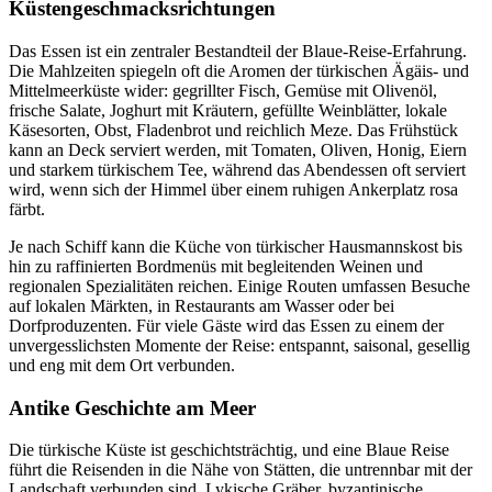
Küstengeschmacksrichtungen
Das Essen ist ein zentraler Bestandteil der Blaue-Reise-Erfahrung.
Die Mahlzeiten spiegeln oft die Aromen der türkischen Ägäis- und
Mittelmeerküste wider: gegrillter Fisch, Gemüse mit Olivenöl,
frische Salate, Joghurt mit Kräutern, gefüllte Weinblätter, lokale
Käsesorten, Obst, Fladenbrot und reichlich Meze. Das Frühstück
kann an Deck serviert werden, mit Tomaten, Oliven, Honig, Eiern
und starkem türkischem Tee, während das Abendessen oft serviert
wird, wenn sich der Himmel über einem ruhigen Ankerplatz rosa
färbt.
Je nach Schiff kann die Küche von türkischer Hausmannskost bis
hin zu raffinierten Bordmenüs mit begleitenden Weinen und
regionalen Spezialitäten reichen. Einige Routen umfassen Besuche
auf lokalen Märkten, in Restaurants am Wasser oder bei
Dorfproduzenten. Für viele Gäste wird das Essen zu einem der
unvergesslichsten Momente der Reise: entspannt, saisonal, gesellig
und eng mit dem Ort verbunden.
Antike Geschichte am Meer
Die türkische Küste ist geschichtsträchtig, und eine Blaue Reise
führt die Reisenden in die Nähe von Stätten, die untrennbar mit der
Landschaft verbunden sind. Lykische Gräber, byzantinische