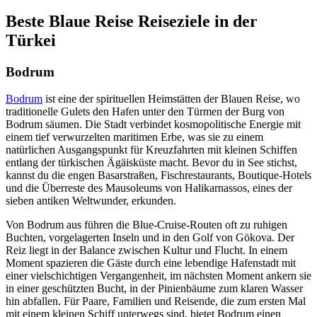
Beste Blaue Reise Reiseziele in der
Türkei
Bodrum
Bodrum
ist eine der spirituellen Heimstätten der Blauen Reise, wo
traditionelle Gulets den Hafen unter den Türmen der Burg von
Bodrum säumen. Die Stadt verbindet kosmopolitische Energie mit
einem tief verwurzelten maritimen Erbe, was sie zu einem
natürlichen Ausgangspunkt für Kreuzfahrten mit kleinen Schiffen
entlang der türkischen Ägäisküste macht. Bevor du in See stichst,
kannst du die engen Basarstraßen, Fischrestaurants, Boutique-Hotels
und die Überreste des Mausoleums von Halikarnassos, eines der
sieben antiken Weltwunder, erkunden.
Von Bodrum aus führen die Blue-Cruise-Routen oft zu ruhigen
Buchten, vorgelagerten Inseln und in den Golf von Gökova. Der
Reiz liegt in der Balance zwischen Kultur und Flucht. In einem
Moment spazieren die Gäste durch eine lebendige Hafenstadt mit
einer vielschichtigen Vergangenheit, im nächsten Moment ankern sie
in einer geschützten Bucht, in der Pinienbäume zum klaren Wasser
hin abfallen. Für Paare, Familien und Reisende, die zum ersten Mal
mit einem kleinen Schiff unterwegs sind, bietet Bodrum einen