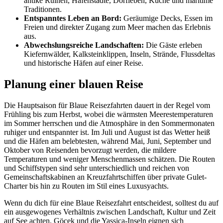
antike Ruinen, Hafenstädte, Dorfleben, Küche und maritime
Traditionen.
Entspanntes Leben an Bord:
Geräumige Decks, Essen im
Freien und direkter Zugang zum Meer machen das Erlebnis
aus.
Abwechslungsreiche Landschaften:
Die Gäste erleben
Kiefernwälder, Kalksteinklippen, Inseln, Strände, Flussdeltas
und historische Häfen auf einer Reise.
Planung einer blauen Reise
Die Hauptsaison für Blaue Reisezfahrten dauert in der Regel vom
Frühling bis zum Herbst, wobei die wärmsten Meerestemperaturen
im Sommer herrschen und die Atmosphäre in den Sommermonaten
ruhiger und entspannter ist. Im Juli und August ist das Wetter heiß
und die Häfen am belebtesten, während Mai, Juni, September und
Oktober von Reisenden bevorzugt werden, die mildere
Temperaturen und weniger Menschenmassen schätzen. Die Routen
und Schiffstypen sind sehr unterschiedlich und reichen von
Gemeinschaftskabinen an Kreuzfahrtschiffen über private Gulet-
Charter bis hin zu Routen im Stil eines Luxusyachts.
Wenn du dich für eine Blaue Reisezfahrt entscheidest, solltest du auf
ein ausgewogenes Verhältnis zwischen Landschaft, Kultur und Zeit
auf See achten. Göcek und die Yassica-Inseln eignen sich