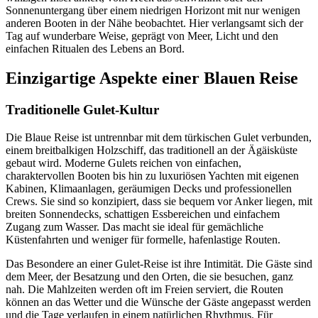
Sonnenuntergang über einem niedrigen Horizont mit nur wenigen
anderen Booten in der Nähe beobachtet. Hier verlangsamt sich der
Tag auf wunderbare Weise, geprägt von Meer, Licht und den
einfachen Ritualen des Lebens an Bord.
Einzigartige Aspekte einer Blauen Reise
Traditionelle Gulet-Kultur
Die Blaue Reise ist untrennbar mit dem türkischen Gulet verbunden,
einem breitbalkigen Holzschiff, das traditionell an der Ägäisküste
gebaut wird. Moderne Gulets reichen von einfachen,
charaktervollen Booten bis hin zu luxuriösen Yachten mit eigenen
Kabinen, Klimaanlagen, geräumigen Decks und professionellen
Crews. Sie sind so konzipiert, dass sie bequem vor Anker liegen, mit
breiten Sonnendecks, schattigen Essbereichen und einfachem
Zugang zum Wasser. Das macht sie ideal für gemächliche
Küstenfahrten und weniger für formelle, hafenlastige Routen.
Das Besondere an einer Gulet-Reise ist ihre Intimität. Die Gäste sind
dem Meer, der Besatzung und den Orten, die sie besuchen, ganz
nah. Die Mahlzeiten werden oft im Freien serviert, die Routen
können an das Wetter und die Wünsche der Gäste angepasst werden
und die Tage verlaufen in einem natürlichen Rhythmus. Für