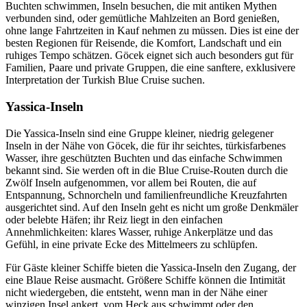
Buchten schwimmen, Inseln besuchen, die mit antiken Mythen
verbunden sind, oder gemütliche Mahlzeiten an Bord genießen,
ohne lange Fahrtzeiten in Kauf nehmen zu müssen. Dies ist eine der
besten Regionen für Reisende, die Komfort, Landschaft und ein
ruhiges Tempo schätzen. Göcek eignet sich auch besonders gut für
Familien, Paare und private Gruppen, die eine sanftere, exklusivere
Interpretation der Turkish Blue Cruise suchen.
Yassica-Inseln
Die Yassica-Inseln sind eine Gruppe kleiner, niedrig gelegener
Inseln in der Nähe von Göcek, die für ihr seichtes, türkisfarbenes
Wasser, ihre geschützten Buchten und das einfache Schwimmen
bekannt sind. Sie werden oft in die Blue Cruise-Routen durch die
Zwölf Inseln aufgenommen, vor allem bei Routen, die auf
Entspannung, Schnorcheln und familienfreundliche Kreuzfahrten
ausgerichtet sind. Auf den Inseln geht es nicht um große Denkmäler
oder belebte Häfen; ihr Reiz liegt in den einfachen
Annehmlichkeiten: klares Wasser, ruhige Ankerplätze und das
Gefühl, in eine private Ecke des Mittelmeers zu schlüpfen.
Für Gäste kleiner Schiffe bieten die Yassica-Inseln den Zugang, der
eine Blaue Reise ausmacht. Größere Schiffe können die Intimität
nicht wiedergeben, die entsteht, wenn man in der Nähe einer
winzigen Insel ankert, vom Heck aus schwimmt oder den