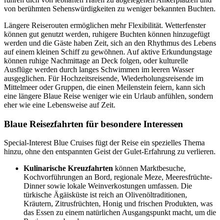
von berühmten Sehenswürdigkeiten zu weniger bekannten Buchten.
Längere Reiserouten ermöglichen mehr Flexibilität. Wetterfenster
können gut genutzt werden, ruhigere Buchten können hinzugefügt
werden und die Gäste haben Zeit, sich an den Rhythmus des Lebens
auf einem kleinen Schiff zu gewöhnen. Auf aktive Erkundungstage
können ruhige Nachmittage an Deck folgen, oder kulturelle
Ausflüge werden durch langes Schwimmen im leeren Wasser
ausgeglichen. Für Hochzeitsreisende, Wiederholungsreisende im
Mittelmeer oder Gruppen, die einen Meilenstein feiern, kann sich
eine längere Blaue Reise weniger wie ein Urlaub anfühlen, sondern
eher wie eine Lebensweise auf Zeit.
Blaue Reisezfahrten für besondere Interessen
Special-Interest Blue Cruises fügt der Reise ein spezielles Thema
hinzu, ohne den entspannten Geist der Gulet-Erfahrung zu verlieren.
Kulinarische Kreuzfahrten
können Marktbesuche,
Kochvorführungen an Bord, regionale Meze, Meeresfrüchte-
Dinner sowie lokale Weinverkostungen umfassen. Die
türkische Ägäisküste ist reich an Olivenöltraditionen,
Kräutern, Zitrusfrüchten, Honig und frischen Produkten, was
das Essen zu einem natürlichen Ausgangspunkt macht, um die