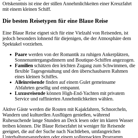
Ortskenntnis ist eine der stillen Annehmlichkeiten einer Kreuzfahrt
mit einem kleinen Schiff.
Die besten Reisetypen für eine Blaue Reise
Eine Blaue Reise eignet sich für eine Vielzahl von Reisenden, ist
jedoch besonders lohnend für diejenigen, die der Atmosphäre dem
Spektakel vorziehen.
Paare
werden von der Romantik zu ruhigen Ankerplätzen,
Sonnenuntergangsdinnern und Boutique-Schiffen angezogen.
Familien
schätzen den leichten Zugang zum Schwimmen, die
flexible Tagesgestaltung und den überschaubaren Rahmen
eines kleinen Schiffes.
Alleinreisende
finden auf einem Gulet gemeinsame
Abfahrten gesellig und entspannt.
Luxusreisende
können High-End-Yachten mit privatem
Service und raffinierten Annehmlichkeiten wählen.
Aktive Gäste werden die Routen mit Kajakfahren, Schnorcheln,
Wandern und kulturellen Ausflügen genießen, während
Ruhesuchende lange Stunden an Deck lesen oder im klaren Wasser
treiben können. Die Blaue Reisezfahrt ist weniger für Reisende
geeignet, die auf der Suche nach Nachtleben, umfangreichen
Unterhaltungsangeboten oder einem vollgepackten Programm