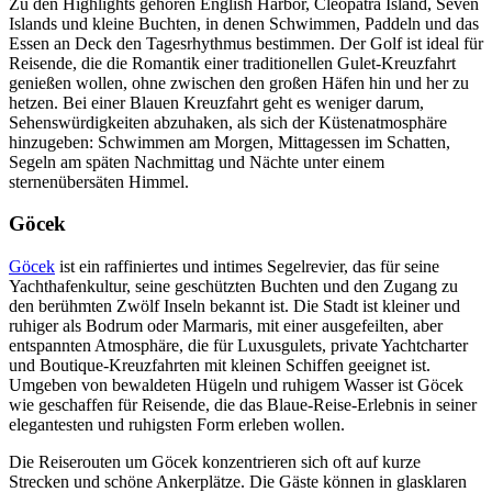
Zu den Highlights gehören English Harbor, Cleopatra Island, Seven
Islands und kleine Buchten, in denen Schwimmen, Paddeln und das
Essen an Deck den Tagesrhythmus bestimmen. Der Golf ist ideal für
Reisende, die die Romantik einer traditionellen Gulet-Kreuzfahrt
genießen wollen, ohne zwischen den großen Häfen hin und her zu
hetzen. Bei einer Blauen Kreuzfahrt geht es weniger darum,
Sehenswürdigkeiten abzuhaken, als sich der Küstenatmosphäre
hinzugeben: Schwimmen am Morgen, Mittagessen im Schatten,
Segeln am späten Nachmittag und Nächte unter einem
sternenübersäten Himmel.
Göcek
Göcek
ist ein raffiniertes und intimes Segelrevier, das für seine
Yachthafenkultur, seine geschützten Buchten und den Zugang zu
den berühmten Zwölf Inseln bekannt ist. Die Stadt ist kleiner und
ruhiger als Bodrum oder Marmaris, mit einer ausgefeilten, aber
entspannten Atmosphäre, die für Luxusgulets, private Yachtcharter
und Boutique-Kreuzfahrten mit kleinen Schiffen geeignet ist.
Umgeben von bewaldeten Hügeln und ruhigem Wasser ist Göcek
wie geschaffen für Reisende, die das Blaue-Reise-Erlebnis in seiner
elegantesten und ruhigsten Form erleben wollen.
Die Reiserouten um Göcek konzentrieren sich oft auf kurze
Strecken und schöne Ankerplätze. Die Gäste können in glasklaren