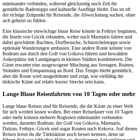
miteinander verbinden, während gleichzeitig noch Zeit für
gemütliche Badestopps und kulturelle Ausflüge bleibt. Das ist oft
der richtige Zeitpunkt für Reisende, die Abwechslung suchen, ohne
sich gehetzt zu fühlen.
Eine klassische einwöchige blaue Reise könnte in Fethiye beginnen,
die Inseln von Göcek erkunden, weiter nach Marmaris fahren und
dabei geschützte Buchten, Dorfbesuche, Schnorchelstopps sowie
optionale Wanderungen umfassen. Eine andere Route könnte von
Bodrum aus durch den Golf von Gökova führen und bewaldete
Ankerplätze mit Landgängen in kleinen Städten kombinieren. Die
Gäste erwartet eine ausgewogene Mischung aus Seetagen, Ruinen,
Stränden und Entspannung an Bord. Das Tempo bleibt gemütlich,
aber die Route wird ausgedehnter und zeigt, wie vielfältig die
türkische Küste auf relativ kurzer Strecke sein kann.
Lange Blaue Reisezfahrten von 10 Tagen oder mehr
Lange blaue Reisen sind für Reisende, die die Küste zu einer Welt
für sich werden lassen wollen. Bei einer Reisedauer von 10 Tagen
oder mehr können mehrere Regionen miteinander verbunden
werden, darunter Bodrum, der Golf von Gökova, Marmaris,
Dalyan, Fethiye, Göcek und sogar Routen nach Kekova. Auf diesen
Reisen lernst du die Türkisküste noch besser kennen, denn sie
führen dich von lebhaften Häfen zu abgelegenen Ankerplätzen und