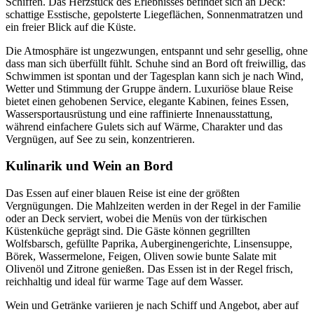
Schiffen. Das Herzstück des Erlebnisses befindet sich an Deck:
schattige Esstische, gepolsterte Liegeflächen, Sonnenmatratzen und
ein freier Blick auf die Küste.
Die Atmosphäre ist ungezwungen, entspannt und sehr gesellig, ohne
dass man sich überfüllt fühlt. Schuhe sind an Bord oft freiwillig, das
Schwimmen ist spontan und der Tagesplan kann sich je nach Wind,
Wetter und Stimmung der Gruppe ändern. Luxuriöse blaue Reise
bietet einen gehobenen Service, elegante Kabinen, feines Essen,
Wassersportausrüstung und eine raffinierte Innenausstattung,
während einfachere Gulets sich auf Wärme, Charakter und das
Vergnügen, auf See zu sein, konzentrieren.
Kulinarik und Wein an Bord
Das Essen auf einer blauen Reise ist eine der größten
Vergnügungen. Die Mahlzeiten werden in der Regel in der Familie
oder an Deck serviert, wobei die Menüs von der türkischen
Küstenküche geprägt sind. Die Gäste können gegrillten
Wolfsbarsch, gefüllte Paprika, Auberginengerichte, Linsensuppe,
Börek, Wassermelone, Feigen, Oliven sowie bunte Salate mit
Olivenöl und Zitrone genießen. Das Essen ist in der Regel frisch,
reichhaltig und ideal für warme Tage auf dem Wasser.
Wein und Getränke variieren je nach Schiff und Angebot, aber auf