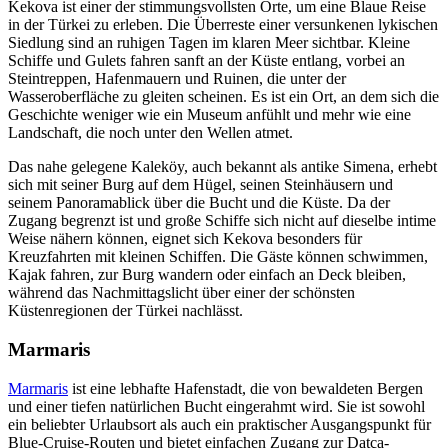
Kekova ist einer der stimmungsvollsten Orte, um eine Blaue Reise
in der Türkei zu erleben. Die Überreste einer versunkenen lykischen
Siedlung sind an ruhigen Tagen im klaren Meer sichtbar. Kleine
Schiffe und Gulets fahren sanft an der Küste entlang, vorbei an
Steintreppen, Hafenmauern und Ruinen, die unter der
Wasseroberfläche zu gleiten scheinen. Es ist ein Ort, an dem sich die
Geschichte weniger wie ein Museum anfühlt und mehr wie eine
Landschaft, die noch unter den Wellen atmet.
Das nahe gelegene Kaleköy, auch bekannt als antike Simena, erhebt
sich mit seiner Burg auf dem Hügel, seinen Steinhäusern und
seinem Panoramablick über die Bucht und die Küste. Da der
Zugang begrenzt ist und große Schiffe sich nicht auf dieselbe intime
Weise nähern können, eignet sich Kekova besonders für
Kreuzfahrten mit kleinen Schiffen. Die Gäste können schwimmen,
Kajak fahren, zur Burg wandern oder einfach an Deck bleiben,
während das Nachmittagslicht über einer der schönsten
Küstenregionen der Türkei nachlässt.
Marmaris
Marmaris
ist eine lebhafte Hafenstadt, die von bewaldeten Bergen
und einer tiefen natürlichen Bucht eingerahmt wird. Sie ist sowohl
ein beliebter Urlaubsort als auch ein praktischer Ausgangspunkt für
Blue-Cruise-Routen und bietet einfachen Zugang zur Datça-