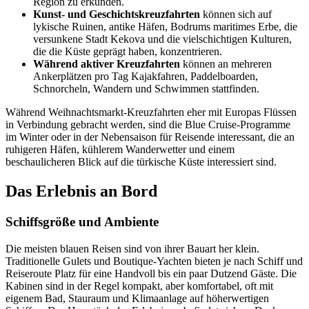
Region zu erkunden.
Kunst- und Geschichtskreuzfahrten
können sich auf
lykische Ruinen, antike Häfen, Bodrums maritimes Erbe, die
versunkene Stadt Kekova und die vielschichtigen Kulturen,
die die Küste geprägt haben, konzentrieren.
Während aktiver Kreuzfahrten
können an mehreren
Ankerplätzen pro Tag Kajakfahren, Paddelboarden,
Schnorcheln, Wandern und Schwimmen stattfinden.
Während Weihnachtsmarkt-Kreuzfahrten eher mit Europas Flüssen
in Verbindung gebracht werden, sind die Blue Cruise-Programme
im Winter oder in der Nebensaison für Reisende interessant, die an
ruhigeren Häfen, kühlerem Wanderwetter und einem
beschaulicheren Blick auf die türkische Küste interessiert sind.
Das Erlebnis an Bord
Schiffsgröße und Ambiente
Die meisten blauen Reisen sind von ihrer Bauart her klein.
Traditionelle Gulets und Boutique-Yachten bieten je nach Schiff und
Reiseroute Platz für eine Handvoll bis ein paar Dutzend Gäste. Die
Kabinen sind in der Regel kompakt, aber komfortabel, oft mit
eigenem Bad, Stauraum und Klimaanlage auf höherwertigen