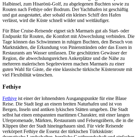
Halbinsel, zum Hisarönü-Golf, zu abgelegenen Buchten sowie zu
Routen nach Fethiye oder Bodrum. Der Yachthafen ist geschäftig
und gut ausgestattet, aber sobald ein kleines Schiff den Hafen
verlässt, wird die Küste schnell wilder und weitläufiger.
Für Blue Cruise-Reisende eignet sich Marmaris gut als Start- oder
Endpunkt für Routen, die Komfort mit Abwechslung verbinden. Die
Tage können das Schwimmen in ruhigen Buchten, den Besuch von
Marktstädten, die Erkundung von Pinienstränden oder das Essen in
Restaurants am Wasser umfassen. Die geschützten Gewässer der
Region, die abwechslungsreichen Ankerplätze und die Nähe zu
mehreren malerischen Segelrevieren machen Marmaris zu einer
guten Wahl für Gäste, die eine klassische türkische Küstenroute mit
viel Flexibilität wünschen.
Fethiye
Fethiye
ist einer der lohnendsten Ausgangspunkte für eine Blaue
Reise. Die Stadt liegt an einem breiten Naturhafen und ist von
Bergen, Inseln und antiken lykischen Stätten umgeben. Die Stadt
selbst hat einen entspannten maritimen Charakter, mit einer langen
Uferpromenade, Märkten, Restaurants und Felsengräbern, die in die
Klippen über der Stadt hineingehauen sind. Für viele Reisende
verkörpert Fethiye die Essenz der türkischen Türkisküste:
dramatische Landschaften, herzliche Gastfreundschaft und einfacher