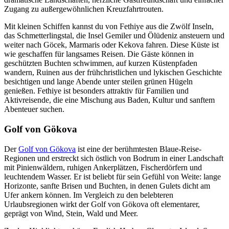
Zugang zu außergewöhnlichen Kreuzfahrtrouten.
Mit kleinen Schiffen kannst du von Fethiye aus die Zwölf Inseln,
das Schmetterlingstal, die Insel Gemiler und Ölüdeniz ansteuern und
weiter nach Göcek, Marmaris oder Kekova fahren. Diese Küste ist
wie geschaffen für langsames Reisen. Die Gäste können in
geschützten Buchten schwimmen, auf kurzen Küstenpfaden
wandern, Ruinen aus der frühchristlichen und lykischen Geschichte
besichtigen und lange Abende unter steilen grünen Hügeln
genießen. Fethiye ist besonders attraktiv für Familien und
Aktivreisende, die eine Mischung aus Baden, Kultur und sanftem
Abenteuer suchen.
Golf von Gökova
Der
Golf von Gökova
ist eine der berühmtesten Blaue-Reise-
Regionen und erstreckt sich östlich von Bodrum in einer Landschaft
mit Pinienwäldern, ruhigen Ankerplätzen, Fischerdörfern und
leuchtendem Wasser. Er ist beliebt für sein Gefühl von Weite: lange
Horizonte, sanfte Brisen und Buchten, in denen Gulets dicht am
Ufer ankern können. Im Vergleich zu den belebteren
Urlaubsregionen wirkt der Golf von Gökova oft elementarer,
geprägt von Wind, Stein, Wald und Meer.