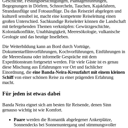
Geschichte, Festungsbesichtigungen, Plantagenführungen,
Begegnungen in Dörfern, Schnorcheln, Tauchen, Kajakfahren,
Strandausflüge und Fotoausflüge. Da das Reiseziel abgelegen und
kulturell sensibel ist, macht eine kompetente Reiseleitung einen
großen Unterschied. Sachkundige Reiseleiter können die Landschaft
mit tiefergehenden Themen verknüpfen: Gewürzgeschichte,
Kolonialkonflikte, Unabhängigkeit, Meeresökologie, vulkanische
Geologie und das heutige Inselleben.
Die Weiterbildung kann an Bord durch Vorträge,
Dokumentarfilmvorführungen, Kochvorführungen, Einführungen in
die Meeresfauna oder informelle Gespräche mit dem
Expeditionsteam fortgesetzt werden. Für viele Gäste ist es genau
diese Mischung aus Erfahrungen vor Ort und fachlicher
Einordnung, die
eine Banda-Neira-Kreuzfahrt mit einem kleinen
Schiff
von einer schönen Reise zu einer prägenden Erfahrung
macht.
Für jeden ist etwas dabei
Banda Neira eignet sich am besten für Reisende, denen Sinn
genauso wichtig ist wie Komfort.
Paare
werden die Romantik abgelegener Ankerplätze,
Sonnendecks bei Sonnenuntergang und stimmungsvoller