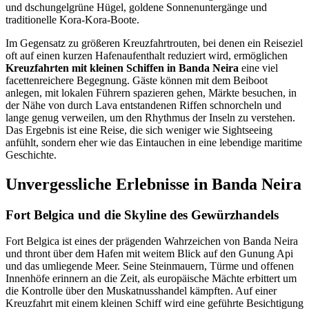
und dschungelgrüne Hügel, goldene Sonnenuntergänge und
traditionelle Kora-Kora-Boote.
Im Gegensatz zu größeren Kreuzfahrtrouten, bei denen ein Reiseziel
oft auf einen kurzen Hafenaufenthalt reduziert wird, ermöglichen
Kreuzfahrten mit kleinen Schiffen in Banda Neira
eine viel
facettenreichere Begegnung. Gäste können mit dem Beiboot
anlegen, mit lokalen Führern spazieren gehen, Märkte besuchen, in
der Nähe von durch Lava entstandenen Riffen schnorcheln und
lange genug verweilen, um den Rhythmus der Inseln zu verstehen.
Das Ergebnis ist eine Reise, die sich weniger wie Sightseeing
anfühlt, sondern eher wie das Eintauchen in eine lebendige maritime
Geschichte.
Unvergessliche Erlebnisse in Banda Neira
Fort Belgica und die Skyline des Gewürzhandels
Fort Belgica ist eines der prägenden Wahrzeichen von Banda Neira
und thront über dem Hafen mit weitem Blick auf den Gunung Api
und das umliegende Meer. Seine Steinmauern, Türme und offenen
Innenhöfe erinnern an die Zeit, als europäische Mächte erbittert um
die Kontrolle über den Muskatnusshandel kämpften. Auf einer
Kreuzfahrt mit einem kleinen Schiff wird eine geführte Besichtigung