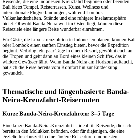
Reisende, die eine Indonesien-Kreuzfahrt beginnen oder beenden.
Bali bietet Tempel, Reisterrassen, Kunst, Wellness und
internationale Flugverbindungen, während Lombok
Vulkanlandschaften, Strände und eine ruhigere Inselatmosphäre
bietet. Obwohl Banda Neira weit im Osten liegt, können diese
Reiseziele eine längere Reise wunderbar einrahmen.
Für Gäste, die Luxuskreuzfahrten in Indonesien planen, können Bali
oder Lombok einen sanften Einstieg bieten, bevor die Expedition
beginnt. Verbringt ein paar Tage in einem Resort, gewöhnt euch an
die Tropen und geht dann an Bord eines kleinen Schiffes, das in
wildere Gewässer fährt. Wenn Banda Neira am Horizont auftaucht,
hat sich die Reise bereits vom Komfort hin zur Entdeckung
gewandelt.
Thematische und längenbasierte Banda-
Neira-Kreuzfahrt-Reiserouten
Kurze Banda-Neira-Kreuzfahrten: 3–5 Tage
Eine kurze Banda-Neira-Kreuzfahrt ist ideal für Reisende, die sich
bereits in den Molukken befinden, oder für diejenigen, die eine
gezielte Inselauszeit in eine längere Reise durch Indonesien