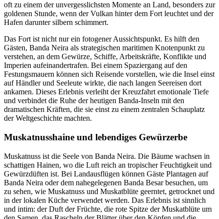
oft zu einem der unvergesslichsten Momente an Land, besonders zur
goldenen Stunde, wenn der Vulkan hinter dem Fort leuchtet und der
Hafen darunter silbern schimmert.
Das Fort ist nicht nur ein fotogener Aussichtspunkt. Es hilft den
Gästen, Banda Neira als strategischen maritimen Knotenpunkt zu
verstehen, an dem Gewürze, Schiffe, Arbeitskräfte, Konflikte und
Imperien aufeinandertrafen. Bei einem Spaziergang auf den
Festungsmauern können sich Reisende vorstellen, wie die Insel einst
auf Händler und Seeleute wirkte, die nach langen Seereisen dort
ankamen. Dieses Erlebnis verleiht der Kreuzfahrt emotionale Tiefe
und verbindet die Ruhe der heutigen Banda-Inseln mit den
dramatischen Kräften, die sie einst zu einem zentralen Schauplatz
der Weltgeschichte machten.
Muskatnusshaine und lebendiges Gewürzerbe
Muskatnuss ist die Seele von Banda Neira. Die Bäume wachsen in
schattigen Hainen, wo die Luft reich an tropischer Feuchtigkeit und
Gewürzdüften ist. Bei Landausflügen können Gäste Plantagen auf
Banda Neira oder dem nahegelegenen Banda Besar besuchen, um
zu sehen, wie Muskatnuss und Muskatblüte geerntet, getrocknet und
in der lokalen Küche verwendet werden. Das Erlebnis ist sinnlich
und intim: der Duft der Früchte, die rote Spitze der Muskatblüte um
den Samen, das Rascheln der Blätter über den Köpfen und die