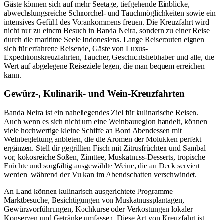
Gäste können sich auf mehr Seetage, tiefgehende Einblicke,
abwechslungsreiche Schnorchel- und Tauchmöglichkeiten sowie ein
intensives Gefühl des Vorankommens freuen. Die Kreuzfahrt wird
nicht nur zu einem Besuch in Banda Neira, sondern zu einer Reise
durch die maritime Seele Indonesiens. Lange Reiserouten eignen
sich für erfahrene Reisende, Gäste von Luxus-
Expeditionskreuzfahrten, Taucher, Geschichtsliebhaber und alle, die
Wert auf abgelegene Reiseziele legen, die man bequem erreichen
kann.
Gewürz-, Kulinarik- und Wein-Kreuzfahrten
Banda Neira ist ein naheliegendes Ziel für kulinarische Reisen.
Auch wenn es sich nicht um eine Weinbauregion handelt, können
viele hochwertige kleine Schiffe an Bord Abendessen mit
Weinbegleitung anbieten, die die Aromen der Molukken perfekt
ergänzen. Stell dir gegrillten Fisch mit Zitrusfrüchten und Sambal
vor, kokosreiche Soßen, Zimttee, Muskatnuss-Desserts, tropische
Früchte und sorgfältig ausgewählte Weine, die an Deck serviert
werden, während der Vulkan im Abendschatten verschwindet.
An Land können kulinarisch ausgerichtete Programme
Marktbesuche, Besichtigungen von Muskatnussplantagen,
Gewürzvorführungen, Kochkurse oder Verkostungen lokaler
Konserven und Getränke umfassen. Diese Art von Kreuzfahrt ist