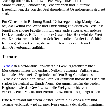
Vordergrund steht. Die Insel bietet Möglichkeiten für
Strandausflüge, Schnorcheln, Tenderfahrten und kulturelle
Begegnungen, die von der Seefahreridentität Ostindonesiens geprägt
sind.
Für Gäste, die in Richtung Banda Neira segeln, trägt Manipa dazu
bei, das Gefühl von Weite und Entdeckung zu verstärken. Jede Insel
bringt eine andere Facette mit sich: eine andere Küste, ein anderes
Dorf, ein anderes Riff, eine andere Geschichte. Hier wird der Wert
von Kreuzfahrten mit kleinen Schiffen deutlich, da flexible Schiffe
Routen gestalten können, die sich fließend, persönlich und tief mit
dem Ort verbunden anfühlen.
Ternate
Ternate
in Nord-Maluku erweitert die Gewürzgeschichte über
Muskatnuss hinaus und umfasst Nelken, Sultanate, Vulkane und
kolonialen Wettstreit. Gegründet auf dem Berg Gamalama ist
Ternate eine der eindrucksvollsten Vulkaninseln Indonesiens und ein
starkes Begleitziel zu Banda Neira. Zusammen zeigen die beiden
Regionen, wie die Gewürzinseln die Weltgeschichte von
verschiedenen Macht- und Produktionszentren aus geprägt haben.
Eine Kreuzfahrt mit einem kleinen Schiff, die Banda Neira und
Ternate verbindet, wird zu einer Reise entlang der großen maritimen