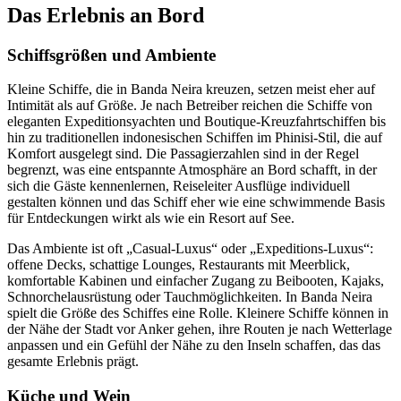
Das Erlebnis an Bord
Schiffsgrößen und Ambiente
Kleine Schiffe, die in Banda Neira kreuzen, setzen meist eher auf
Intimität als auf Größe. Je nach Betreiber reichen die Schiffe von
eleganten Expeditionsyachten und Boutique-Kreuzfahrtschiffen bis
hin zu traditionellen indonesischen Schiffen im Phinisi-Stil, die auf
Komfort ausgelegt sind. Die Passagierzahlen sind in der Regel
begrenzt, was eine entspannte Atmosphäre an Bord schafft, in der
sich die Gäste kennenlernen, Reiseleiter Ausflüge individuell
gestalten können und das Schiff eher wie eine schwimmende Basis
für Entdeckungen wirkt als wie ein Resort auf See.
Das Ambiente ist oft „Casual-Luxus“ oder „Expeditions-Luxus“:
offene Decks, schattige Lounges, Restaurants mit Meerblick,
komfortable Kabinen und einfacher Zugang zu Beibooten, Kajaks,
Schnorchelausrüstung oder Tauchmöglichkeiten. In Banda Neira
spielt die Größe des Schiffes eine Rolle. Kleinere Schiffe können in
der Nähe der Stadt vor Anker gehen, ihre Routen je nach Wetterlage
anpassen und ein Gefühl der Nähe zu den Inseln schaffen, das das
gesamte Erlebnis prägt.
Küche und Wein