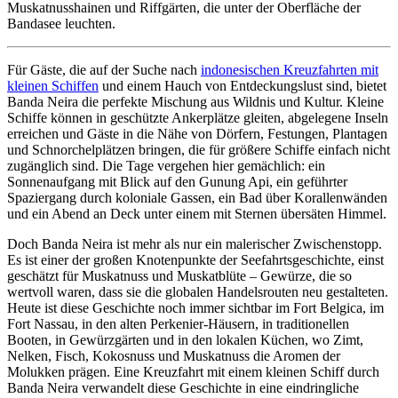
Muskatnusshainen und Riffgärten, die unter der Oberfläche der
Bandasee leuchten.
Für Gäste, die auf der Suche nach
indonesischen Kreuzfahrten mit
kleinen Schiffen
und einem Hauch von Entdeckungslust sind, bietet
Banda Neira die perfekte Mischung aus Wildnis und Kultur. Kleine
Schiffe können in geschützte Ankerplätze gleiten, abgelegene Inseln
erreichen und Gäste in die Nähe von Dörfern, Festungen, Plantagen
und Schnorchelplätzen bringen, die für größere Schiffe einfach nicht
zugänglich sind. Die Tage vergehen hier gemächlich: ein
Sonnenaufgang mit Blick auf den Gunung Api, ein geführter
Spaziergang durch koloniale Gassen, ein Bad über Korallenwänden
und ein Abend an Deck unter einem mit Sternen übersäten Himmel.
Doch Banda Neira ist mehr als nur ein malerischer Zwischenstopp.
Es ist einer der großen Knotenpunkte der Seefahrtsgeschichte, einst
geschätzt für Muskatnuss und Muskatblüte – Gewürze, die so
wertvoll waren, dass sie die globalen Handelsrouten neu gestalteten.
Heute ist diese Geschichte noch immer sichtbar im Fort Belgica, im
Fort Nassau, in den alten Perkenier-Häusern, in traditionellen
Booten, in Gewürzgärten und in den lokalen Küchen, wo Zimt,
Nelken, Fisch, Kokosnuss und Muskatnuss die Aromen der
Molukken prägen. Eine Kreuzfahrt mit einem kleinen Schiff durch
Banda Neira verwandelt diese Geschichte in eine eindringliche