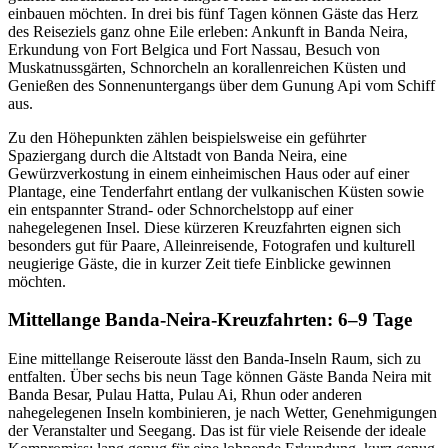
einbauen möchten. In drei bis fünf Tagen können Gäste das Herz
des Reiseziels ganz ohne Eile erleben: Ankunft in Banda Neira,
Erkundung von Fort Belgica und Fort Nassau, Besuch von
Muskatnussgärten, Schnorcheln an korallenreichen Küsten und
Genießen des Sonnenuntergangs über dem Gunung Api vom Schiff
aus.
Zu den Höhepunkten zählen beispielsweise ein geführter
Spaziergang durch die Altstadt von Banda Neira, eine
Gewürzverkostung in einem einheimischen Haus oder auf einer
Plantage, eine Tenderfahrt entlang der vulkanischen Küsten sowie
ein entspannter Strand- oder Schnorchelstopp auf einer
nahegelegenen Insel. Diese kürzeren Kreuzfahrten eignen sich
besonders gut für Paare, Alleinreisende, Fotografen und kulturell
neugierige Gäste, die in kurzer Zeit tiefe Einblicke gewinnen
möchten.
Mittellange Banda-Neira-Kreuzfahrten: 6–9 Tage
Eine mittellange Reiseroute lässt den Banda-Inseln Raum, sich zu
entfalten. Über sechs bis neun Tage können Gäste Banda Neira mit
Banda Besar, Pulau Hatta, Pulau Ai, Rhun oder anderen
nahegelegenen Inseln kombinieren, je nach Wetter, Genehmigungen
der Veranstalter und Seegang. Das ist für viele Reisende der ideale