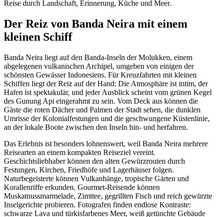
Reise durch Landschaft, Erinnerung, Küche und Meer.
Der Reiz von Banda Neira mit einem
kleinen Schiff
Banda Neira liegt auf den Banda-Inseln der Molukken, einem
abgelegenen vulkanischen Archipel, umgeben von einigen der
schönsten Gewässer Indonesiens. Für Kreuzfahrten mit kleinen
Schiffen liegt der Reiz auf der Hand: Die Atmosphäre ist intim, der
Hafen ist spektakulär, und jeder Ausblick scheint vom grünen Kegel
des Gunung Api eingerahmt zu sein. Vom Deck aus können die
Gäste die roten Dächer und Palmen der Stadt sehen, die dunklen
Umrisse der Kolonialfestungen und die geschwungene Küstenlinie,
an der lokale Boote zwischen den Inseln hin- und herfahren.
Das Erlebnis ist besonders lohnenswert, weil Banda Neira mehrere
Reisearten an einem kompakten Reiseziel vereint.
Geschichtsliebhaber können den alten Gewürzrouten durch
Festungen, Kirchen, Friedhöfe und Lagerhäuser folgen.
Naturbegeisterte können Vulkanhänge, tropische Gärten und
Korallenriffe erkunden. Gourmet-Reisende können
Muskatnussmarmelade, Zimttee, gegrillten Fisch und reich gewürzte
Inselgerichte probieren. Fotografen finden endlose Kontraste:
schwarze Lava und türkisfarbenes Meer, weiß getünchte Gebäude