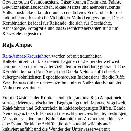
Gewürzrouten Ostindonesiens. Gäste können Festungen, Paläste,
Gewürznelkenlandschaften, lokale Märkte und atemberaubende
Vulkanausblicke erkunden und so ein tieferes Verständnis für die
kulturelle und historische Vielfalt der Molukken gewinnen. Diese
Kombination ist ideal für Reisende, die sich für Geschichte,
Archäologie, Fotografie und das Geschichtenerzählen rund um
Reiseziele begeistern.
Raja Ampat
Raja-Ampat-Kreuzfahrten
werden oft mit traumhaften
Kalksteininseln, türkisfarbenen Lagunen und einer der weltweit
berühmtesten marinen Artenvielfalten in Verbindung gebracht. Die
Kombination von Raja Ampat mit Banda Neira schafft eine der
außergewöhnlichsten Expeditionsrouten Indonesiens, die die Riffe
West-Papuas mit dem Gewürzerbe und der Vulkanlandschaft der
Molukken verbindet.
Für die Gäste ist der Kontrast einfach grandios. Raja Ampat bietet
surreale Meereslandschaften, Begegnungen mit Mantas, Vogelwelt,
Kajakfahren und Schnorcheln in kaleidoskopartigen Riffen. Banda
Neira ergänzt das Erlebnis mit menschlicher Geschichte, Festungen,
Muskatnusshainen und Kolonialarchitektur. Zusammen bilden sie
eine Route für kleine Schiffe, die sich sowohl wild als auch
kultiviert anfühlt und die Wunder der Unterwasserwelt mit