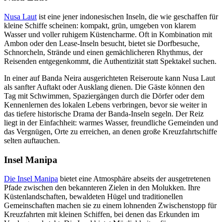
Nusa Laut
ist eine jener indonesischen Inseln, die wie geschaffen für
kleine Schiffe scheinen: kompakt, grün, umgeben von klarem
Wasser und voller ruhigem Küstencharme. Oft in Kombination mit
Ambon oder den Lease-Inseln besucht, bietet sie Dorfbesuche,
Schnorcheln, Strände und einen gemächlicheren Rhythmus, der
Reisenden entgegenkommt, die Authentizität statt Spektakel suchen.
In einer auf Banda Neira ausgerichteten Reiseroute kann Nusa Laut
als sanfter Auftakt oder Ausklang dienen. Die Gäste können den
Tag mit Schwimmen, Spaziergängen durch die Dörfer oder dem
Kennenlernen des lokalen Lebens verbringen, bevor sie weiter in
das tiefere historische Drama der Banda-Inseln segeln. Der Reiz
liegt in der Einfachheit: warmes Wasser, freundliche Gemeinden und
das Vergnügen, Orte zu erreichen, an denen große Kreuzfahrtschiffe
selten auftauchen.
Insel Manipa
Die Insel Manipa
bietet eine Atmosphäre abseits der ausgetretenen
Pfade zwischen den bekannteren Zielen in den Molukken. Ihre
Küstenlandschaften, bewaldeten Hügel und traditionellen
Gemeinschaften machen sie zu einem lohnenden Zwischenstopp für
Kreuzfahrten mit kleinen Schiffen, bei denen das Erkunden im