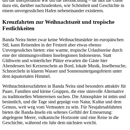
um die Interpretation wie um die Beobachtung – sie lädt die Gäste
dazu ein, darüber nachzudenken, wie Schönheit und Geschichte in
einem unvergesslichen Hafen nebeneinander existieren.
Kreuzfahrten zur Weihnachtszeit und tropische
Festlichkeiten
Banda Neira bietet zwar keine Weihnachtsmärkte im europäischen
Stil, kann Reisenden in der Festzeit aber etwas ebenso
Unvergessliches bieten: eine warme, tropische Urlaubsreise durch
eine der stimmungsvollsten Inselregionen Indonesiens. Statt
Glühwein und winterlicher Plätze erwarten die Gäste hier
Abendessen bei Kerzenschein an Bord, lokale Musik, Inselbesuche,
Schnorcheln in klarem Wasser und Sonnenuntergangsfeiern unter
dem äquatorialen Himmel.
Weihnachtskreuzfahrten in Banda Neira sind besonders attraktiv für
Paare, Familien und kleine Gruppen, die eine sinnvolle Alternative
zu traditionellen Winterreisen suchen. Die Atmosphäre ist intim und
besinnlich, und die Tage sind geprägt von Natur, Kultur und dem
Genuss, weit weg vom Vertrauten zu sein. Für Neujahrsabfahrten
bieten die Banda-Inseln ein seltenes Gefühl der Erneuerung:
abgelegene Meere, vulkanische Horizonte und eine Reise in die
Geschichte, während ein Jahr dem nächsten weicht.