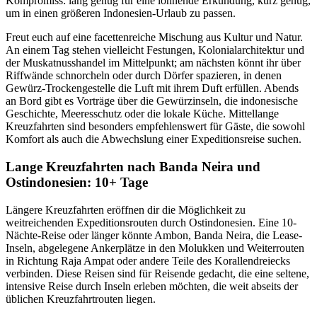
Kompromiss: lang genug für eine lohnende Erkundung, kurz genug,
um in einen größeren Indonesien-Urlaub zu passen.
Freut euch auf eine facettenreiche Mischung aus Kultur und Natur.
An einem Tag stehen vielleicht Festungen, Kolonialarchitektur und
der Muskatnusshandel im Mittelpunkt; am nächsten könnt ihr über
Riffwände schnorcheln oder durch Dörfer spazieren, in denen
Gewürz-Trockengestelle die Luft mit ihrem Duft erfüllen. Abends
an Bord gibt es Vorträge über die Gewürzinseln, die indonesische
Geschichte, Meeresschutz oder die lokale Küche. Mittellange
Kreuzfahrten sind besonders empfehlenswert für Gäste, die sowohl
Komfort als auch die Abwechslung einer Expeditionsreise suchen.
Lange Kreuzfahrten nach Banda Neira und
Ostindonesien: 10+ Tage
Längere Kreuzfahrten eröffnen dir die Möglichkeit zu
weitreichenden Expeditionsrouten durch Ostindonesien. Eine 10-
Nächte-Reise oder länger könnte Ambon, Banda Neira, die Lease-
Inseln, abgelegene Ankerplätze in den Molukken und Weiterrouten
in Richtung Raja Ampat oder andere Teile des Korallendreiecks
verbinden. Diese Reisen sind für Reisende gedacht, die eine seltene,
intensive Reise durch Inseln erleben möchten, die weit abseits der
üblichen Kreuzfahrtrouten liegen.