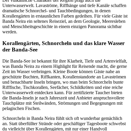
Der vulkanische Charakter der Region prägt auch die
Unterwasserwelt. Lavaströme, Riffhänge und tiefe Kanäle schaffen
dramatische Schnorchel- und Tauchbedingungen, in denen
Korallengärten in erstaunlichen Farben gedeihen. Für viele Gäste ist
Banda Neira ein seltenes Reiseziel, an dem Geologie, Meeresleben
und Menschheitsgeschichte in einem einzigen Panorama sichtbar
werden.
Korallengärten, Schnorcheln und das klare Wasser
der Banda-See
Die Banda-See ist bekannt für ihre Klarheit, Tiefe und Artenvielfalt,
was Banda Neira zu einem Highlight für Reisende macht, die gerne
Zeit im Wasser verbringen. Kleine Boote können Gäste nahe an
geschützte Buchten, Riffkanten, Korallenstandorte an Lavaströmen
und benachbarte Inseln bringen, wo man beim Schnorcheln bunte
Rifffische, Tischkorallen, Seefächer, Schildkröten und eine reiche
Unterwasserwelt entdecken kann. Für zertifizierte Taucher bieten
die Banda-Inseln je nach Jahreszeit und Anbieter anspruchsvollere
Tauchplätze mit Steilwänden, Strömungen und Begegnungen mit
pelagischen Fischen.
Schnorcheln in Banda Neira fühlt sich oft wunderbar gemächlich
an. Statt überfüllter Strände oder geschäftiger Tagesboote schwebst
du vielleicht über Korallengärten, mit nur einer Handvoll