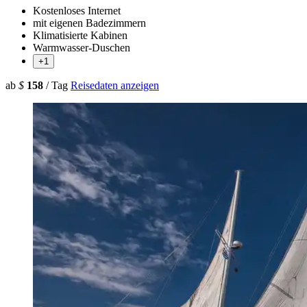
Kostenloses Internet
mit eigenen Badezimmern
Klimatisierte Kabinen
Warmwasser-Duschen
+1
ab
$
158
/ Tag
Reisedaten anzeigen