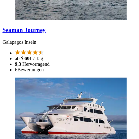
Seaman Journey
Galapagos Inseln
ab
$
691
/ Tag
9,3
Hervorragend
6
Bewertungen