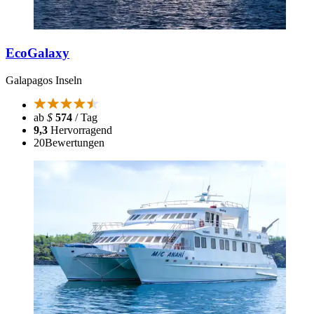
EcoGalaxy
Galapagos Inseln
ab
$
574
/ Tag
9,3
Hervorragend
20
Bewertungen