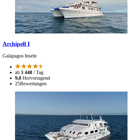
Archipell I
Galapagos Inseln
ab
$
448
/ Tag
9,0
Hervorragend
25
Bewertungen