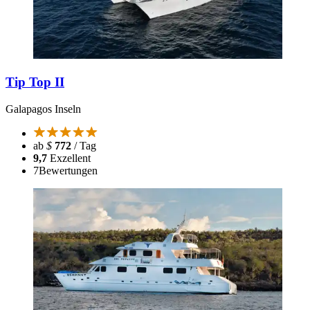
Tip Top II
Galapagos Inseln
ab
$
772
/ Tag
9,7
Exzellent
7
Bewertungen